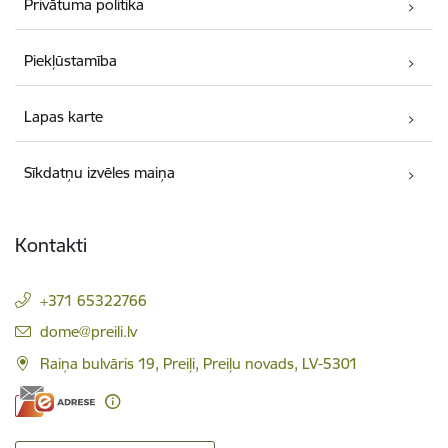
Privātuma politika
Piekļūstamība
Lapas karte
Sīkdatņu izvēles maiņa
Kontakti
+371 65322766
E-pasts:
dome@preili.lv
Raiņa bulvāris 19, Preiļi, Preiļu novads, LV-5301