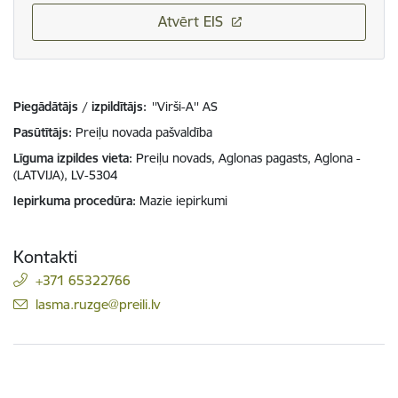
Atvērt EIS
Piegādātājs / izpildītājs:
''Virši-A'' AS
Pasūtītājs
Preiļu novada pašvaldība
Līguma izpildes vieta
Preiļu novads, Aglonas pagasts, Aglona -
(LATVIJA), LV-5304
Iepirkuma procedūra
Mazie iepirkumi
Kontakti
+371 65322766
E-pasts:
lasma.ruzge@preili.lv