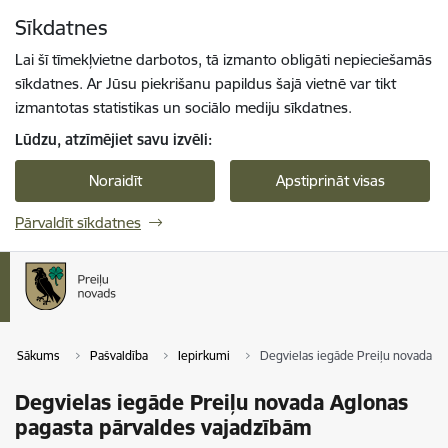
Pāriet uz lapas saturu
Sīkdatnes
Spied
lai meklētu
Enter
Lai šī tīmekļvietne darbotos, tā izmanto obligāti nepieciešamās
sīkdatnes. Ar Jūsu piekrišanu papildus šajā vietnē var tikt
izmantotas statistikas un sociālo mediju sīkdatnes.
Lūdzu, atzīmējiet savu izvēli:
Noraidīt
Apstiprināt visas
Pārvaldīt sīkdatnes
Sākums
Pašvaldība
Iepirkumi
Degvielas iegāde Preiļu novada A
Degvielas iegāde Preiļu novada Aglonas
pagasta pārvaldes vajadzībām