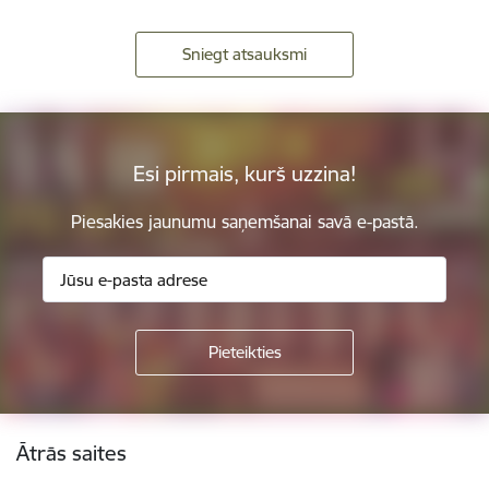
Sniegt atsauksmi
Esi pirmais, kurš uzzina!
Piesakies jaunumu saņemšanai savā e-pastā.
Kājene
Ātrās saites