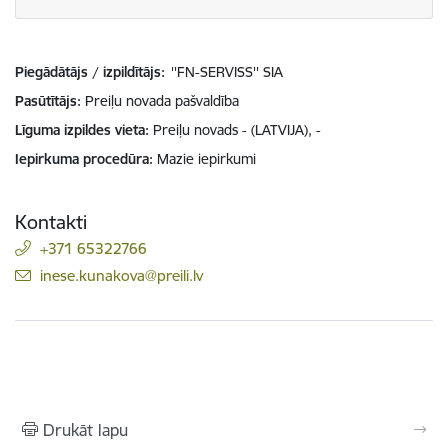
Piegādātājs / izpildītājs:
''FN-SERVISS'' SIA
Pasūtītājs
Preiļu novada pašvaldība
Līguma izpildes vieta
Preiļu novads - (LATVIJA), -
Iepirkuma procedūra
Mazie iepirkumi
Kontakti
+371 65322766
E-pasts:
inese.kunakova@preili.lv
Drukāt lapu