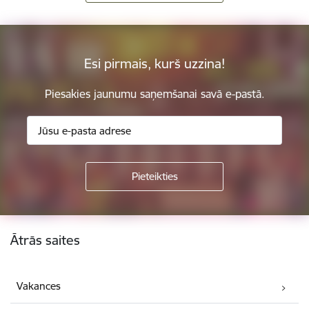
Esi pirmais, kurš uzzina!
Piesakies jaunumu saņemšanai savā e-pastā.
Kājene
Ātrās saites
Vakances