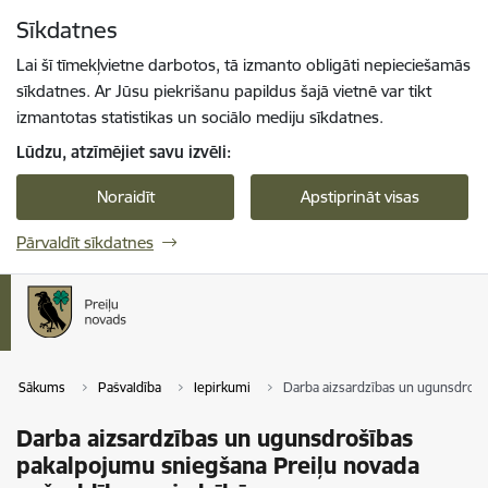
Pāriet uz lapas saturu
Sīkdatnes
Spied
lai meklētu
Enter
Lai šī tīmekļvietne darbotos, tā izmanto obligāti nepieciešamās
sīkdatnes. Ar Jūsu piekrišanu papildus šajā vietnē var tikt
izmantotas statistikas un sociālo mediju sīkdatnes.
Lūdzu, atzīmējiet savu izvēli:
Noraidīt
Apstiprināt visas
Pārvaldīt sīkdatnes
Sākums
Pašvaldība
Iepirkumi
Darba aizsardzības un ugunsdrošī
Darba aizsardzības un ugunsdrošības
pakalpojumu sniegšana Preiļu novada