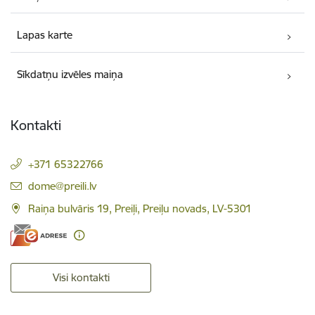
Lapas karte
Sīkdatņu izvēles maiņa
Kontakti
+371 65322766
E-pasts:
dome@preili.lv
Raiņa bulvāris 19, Preiļi, Preiļu novads, LV-5301
Visi kontakti