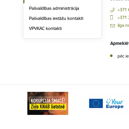
Pašvaldības administrācija
+371
+371
Pašvaldības iestāžu kontakti
E-pasts:
ilga.n
VPVKAC kontakti
Apmeklēt
pēc ie