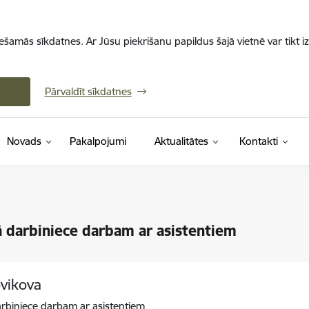
iešamās sīkdatnes. Ar Jūsu piekrišanu papildus šajā vietnē var tikt i
Pārvaldīt sīkdatnes
Novads
Pakalpojumi
Aktualitātes
Kontakti
ā darbiniece darbam ar asistentiem
ovikova
arbiniece darbam ar asistentiem