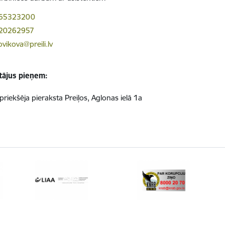
 65323200
 20262957
ovikova@preili.lv
ājus pieņem:
priekšēja pieraksta Preiļos, Aglonas ielā 1a