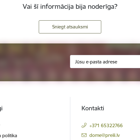
Vai šī informācija bija noderīga?
Sniegt atsauksmi
i
Kontakti
t
+371 65322766
E-pasts:
dome@preili.lv
 politika