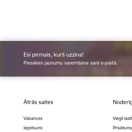
Esi pirmais, kurš uzzina!
Piesakies jaunumu saņemšanai savā e-pastā.
Kājene
Ātrās saites
Noderīg
Vakances
Viegli lasī
Iepirkumi
Privātuma