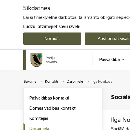
Pāriet uz lapas saturu
Sīkdatnes
Lai šī tīmekļvietne darbotos, tā izmanto obligāti nepiec
Lūdzu, atzīmējiet savu izvēli:
Noraidīt
Apstiprināt visas
Pašvaldība
Sākums
Kontakti
Darbinieki
Ilga Novikova
Sociāl
Pašvaldības kontakti
Domes vadības kontakti
Komitejas
Ilga N
Darbinieki
Sociālā d