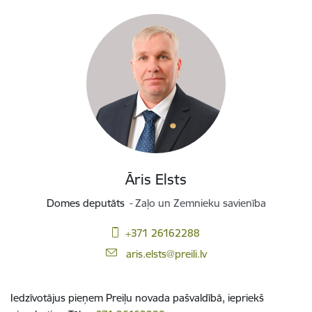
Āris Elsts
Domes deputāts
Zaļo un Zemnieku savienība
+371 26162288
E-pasts:
aris.elsts@preili.lv
Iedzīvotājus pieņem
Preiļu novada pašvaldībā, iepriekš