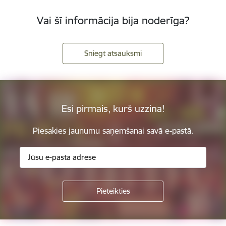
Vai šī informācija bija noderīga?
Sniegt atsauksmi
Esi pirmais, kurš uzzina!
Piesakies jaunumu saņemšanai savā e-pastā.
Kājene