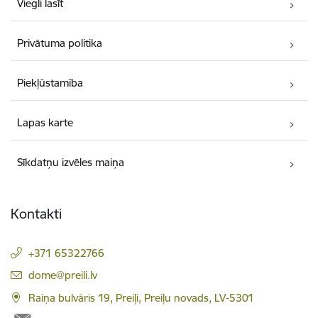
Viegli lasīt
Privātuma politika
Piekļūstamība
Lapas karte
Sīkdatņu izvēles maiņa
Kontakti
+371 65322766
E-pasts:
dome@preili.lv
Raiņa bulvāris 19, Preiļi, Preiļu novads, LV-5301