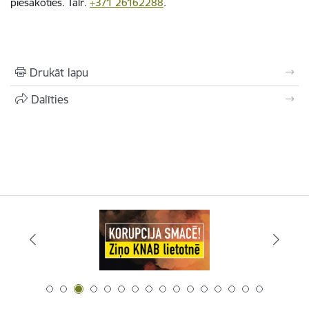
piesakoties. Tālr.
+371 26162288
.
Drukāt lapu
Dalīties