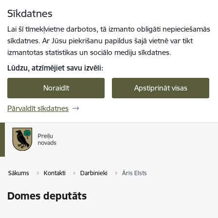
Pāriet uz lapas saturu
Sīkdatnes
Spied
lai meklētu
Enter
Lai šī tīmekļvietne darbotos, tā izmanto obligāti nepieciešamās
sīkdatnes. Ar Jūsu piekrišanu papildus šajā vietnē var tikt
izmantotas statistikas un sociālo mediju sīkdatnes.
Lūdzu, atzīmējiet savu izvēli:
Noraidīt
Apstiprināt visas
Pārvaldīt sīkdatnes
Sākums
Kontakti
Darbinieki
Āris Elsts
Domes deputāts