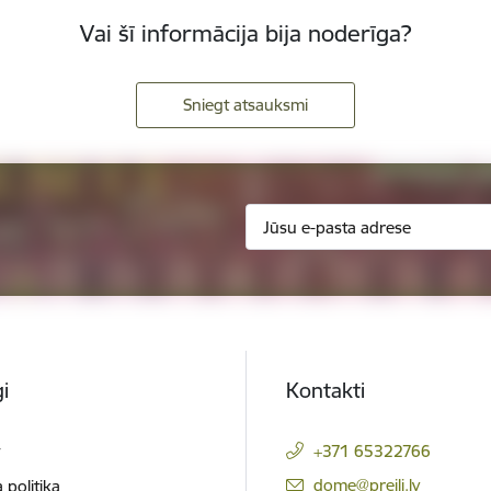
Vai šī informācija bija noderīga?
Sniegt atsauksmi
i
Kontakti
t
+371 65322766
E-pasts:
dome@preili.lv
 politika