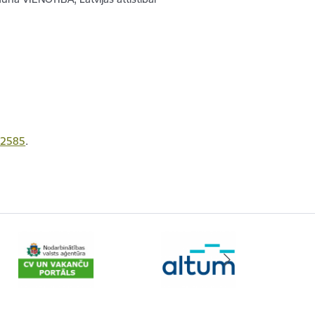
62585
.