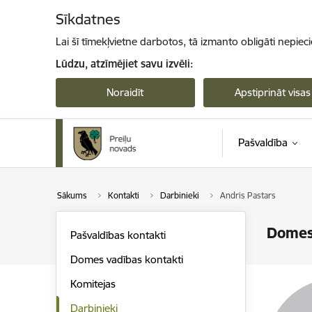
Pāriet uz lapas saturu
Sīkdatnes
Lai šī tīmekļvietne darbotos, tā izmanto obligāti nepiec
Lūdzu, atzīmējiet savu izvēli:
Noraidīt
Apstiprināt visas
Pašvaldība
Sākums
Kontakti
Darbinieki
Andris Pastars
Domes
Pašvaldības kontakti
Domes vadības kontakti
Komitejas
Darbinieki