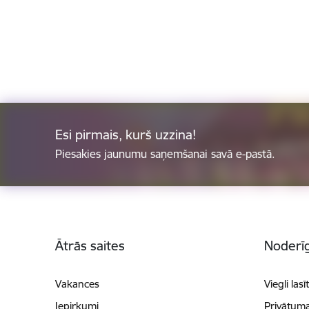
Esi pirmais, kurš uzzina!
Piesakies jaunumu saņemšanai savā e-pastā.
Kājene
Ātrās saites
Noderīg
Vakances
Viegli lasī
Iepirkumi
Privātuma