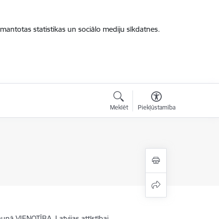
zmantotas statistikas un sociālo mediju sīkdatnes.
Meklēt
Piekļūstamība
nā VIENOTĪBA, Latvijas attīstībai