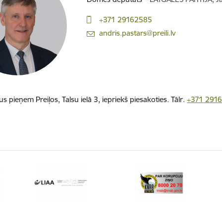
+371 29162585
E-pasts:
andris.pastars@preili.lv
ājus pieņem
Preiļos, Talsu ielā 3, iepriekš piesakoties. Tālr.
+371 291