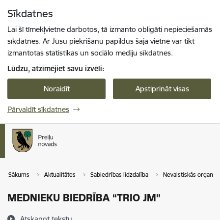
Pāriet uz lapas saturu
Sīkdatnes
Spied
lai meklētu
Enter
Lai šī tīmekļvietne darbotos, tā izmanto obligāti nepieciešamās
sīkdatnes. Ar Jūsu piekrišanu papildus šajā vietnē var tikt
izmantotas statistikas un sociālo mediju sīkdatnes.
Lūdzu, atzīmējiet savu izvēli:
Noraidīt
Apstiprināt visas
Pārvaldīt sīkdatnes
Sākums
Aktualitātes
Sabiedrības līdzdalība
Nevalstiskās organizā
MEDNIEKU BIEDRĪBA “TRIO JM”
Atskaņot tekstu