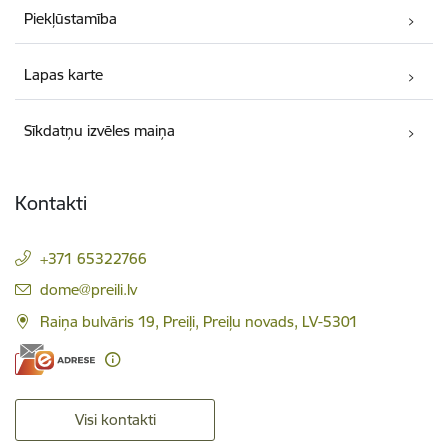
Piekļūstamība
Lapas karte
Sīkdatņu izvēles maiņa
Kontakti
+371 65322766
E-pasts:
dome@preili.lv
Raiņa bulvāris 19, Preiļi, Preiļu novads, LV-5301
Visi kontakti