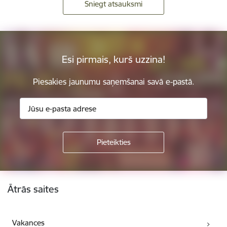
Sniegt atsauksmi
Esi pirmais, kurš uzzina!
Piesakies jaunumu saņemšanai savā e-pastā.
Kājene
Ātrās saites
Vakances