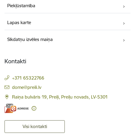
Piekļūstamība
Lapas karte
Sīkdatņu izvēles maiņa
Kontakti
+371 65322766
E-pasts:
dome@preili.lv
Raiņa bulvāris 19, Preiļi, Preiļu novads, LV-5301
Visi kontakti