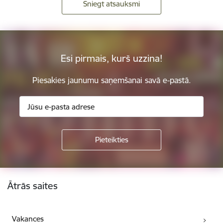
Sniegt atsauksmi
Esi pirmais, kurš uzzina!
Piesakies jaunumu saņemšanai savā e-pastā.
Kājene
Ātrās saites
Vakances