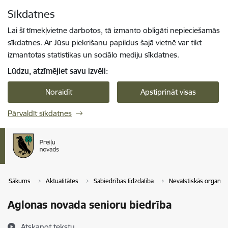
Pāriet uz lapas saturu
Sīkdatnes
Spied
lai meklētu
Enter
Lai šī tīmekļvietne darbotos, tā izmanto obligāti nepieciešamās
sīkdatnes. Ar Jūsu piekrišanu papildus šajā vietnē var tikt
izmantotas statistikas un sociālo mediju sīkdatnes.
Lūdzu, atzīmējiet savu izvēli:
Noraidīt
Apstiprināt visas
Pārvaldīt sīkdatnes
Sākums
Aktualitātes
Sabiedrības līdzdalība
Nevalstiskās organizā
Aglonas novada senioru biedrība
Atskaņot tekstu