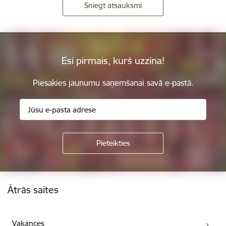
Sniegt atsauksmi
Esi pirmais, kurš uzzina!
Piesakies jaunumu saņemšanai savā e-pastā.
Kājene
Ātrās saites
Vakances