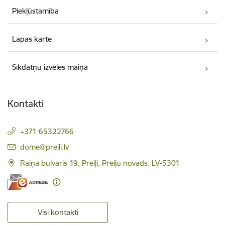
Piekļūstamība
Lapas karte
Sīkdatņu izvēles maiņa
Kontakti
+371 65322766
E-pasts:
dome@preili.lv
Raiņa bulvāris 19, Preiļi, Preiļu novads, LV-5301
Visi kontakti