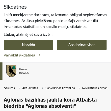
Pāriet uz lapas saturu
Sīkdatnes
Spied
lai meklētu
Enter
Lai šī tīmekļvietne darbotos, tā izmanto obligāti nepieciešamās
sīkdatnes. Ar Jūsu piekrišanu papildus šajā vietnē var tikt
izmantotas statistikas un sociālo mediju sīkdatnes.
Lūdzu, atzīmējiet savu izvēli:
Noraidīt
Apstiprināt visas
Pārvaldīt sīkdatnes
Sākums
Aktualitātes
Sabiedrības līdzdalība
Nevalstiskās organizā
Aglonas bazilikas jauktā kora Atbalsta
biedrība “Aglonas absolventi”