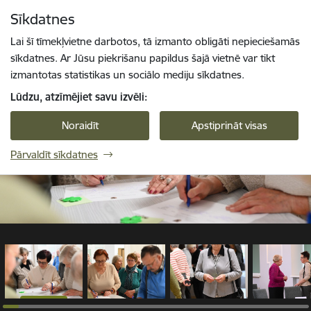
Pāriet uz lapas saturu
Sīkdatnes
1 / 70
Spied
lai meklētu
Enter
Lai šī tīmekļvietne darbotos, tā izmanto obligāti nepieciešamās
sīkdatnes. Ar Jūsu piekrišanu papildus šajā vietnē var tikt
izmantotas statistikas un sociālo mediju sīkdatnes.
Lūdzu, atzīmējiet savu izvēli:
Noraidīt
Apstiprināt visas
Pārvaldīt sīkdatnes