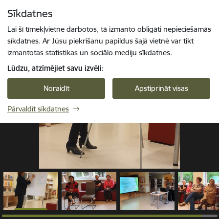
Pāriet uz lapas saturu
Sīkdatnes
1 / 4
Spied
lai meklētu
Enter
Lai šī tīmekļvietne darbotos, tā izmanto obligāti nepieciešamās
sīkdatnes. Ar Jūsu piekrišanu papildus šajā vietnē var tikt
izmantotas statistikas un sociālo mediju sīkdatnes.
Lūdzu, atzīmējiet savu izvēli:
Noraidīt
Apstiprināt visas
Pārvaldīt sīkdatnes