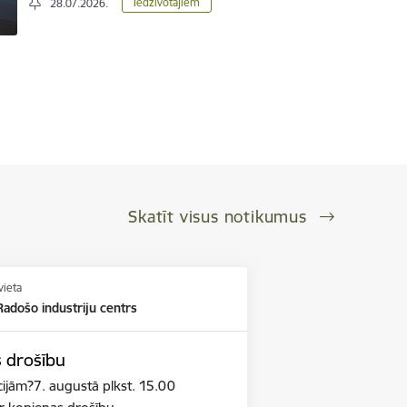
Iedzīvotājiem
28.07.2026.
Skatīt visus notikumus
vieta
adošo industriju centrs
s drošību
cijām?7. augustā plkst. 15.00