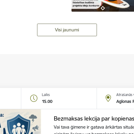
Visi jaunumi
Laiks
Atrašanās 
15.00
Aglonas R
Bezmaksas lekcija par kopiena
Vai tava ģimene ir gatava ārkārtas situā