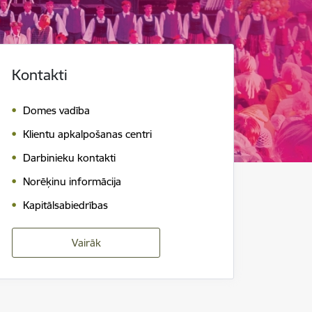
Kontakti
Domes vadība
Klientu apkalpošanas centri
Darbinieku kontakti
Norēķinu informācija
Kapitālsabiedrības
Vairāk