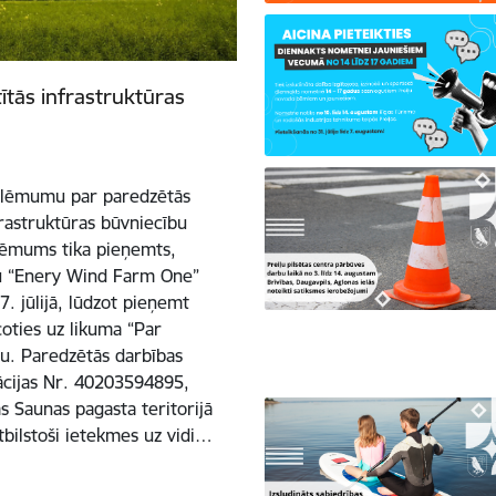
tītās infrastruktūras
a lēmumu par paredzētās
nfrastruktūras būvniecību
 lēmums tika pieņemts,
bu “Enery Wind Farm One”
. jūlijā, lūdzot pieņemt
oties uz likuma “Par
u. Paredzētās darbības
rācijas Nr. 40203594895,
s Saunas pagasta teritorijā
atbilstoši ietekmes uz vidi…