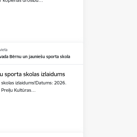
par kopienas drošību…
vieta
vada Bērnu un jauniešu sporta skola
u sporta skolas izlaidums
 skolas izlaidums!Datums: 2026.
: Preiļu Kultūras…