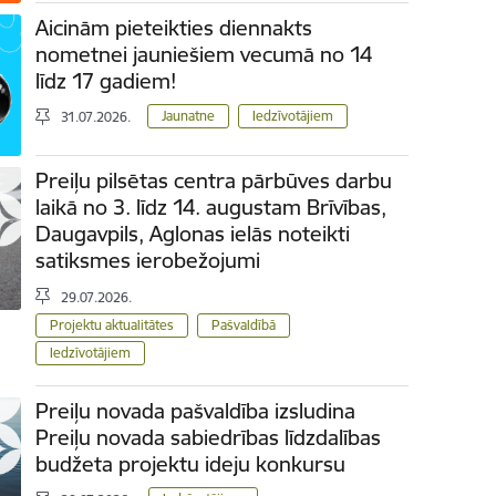
Aicinām pieteikties diennakts
nometnei jauniešiem vecumā no 14
līdz 17 gadiem!
Jaunatne
Iedzīvotājiem
31.07.2026.
Preiļu pilsētas centra pārbūves darbu
laikā no 3. līdz 14. augustam Brīvības,
Daugavpils, Aglonas ielās noteikti
satiksmes ierobežojumi
29.07.2026.
Projektu aktualitātes
Pašvaldībā
Iedzīvotājiem
Preiļu novada pašvaldība izsludina
Preiļu novada sabiedrības līdzdalības
budžeta projektu ideju konkursu