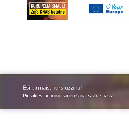
Esi pirmais, kurš uzzina!
Piesakies jaunumu saņemšanai savā e-pastā.
Kājene