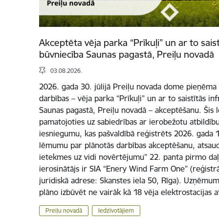
Akceptēta vēja parka “Prīkuļi” un ar to sais
būvniecība Saunas pagastā, Preiļu novadā
03.08.2026.
2026. gada 30. jūlijā Preiļu novada dome pieņēm
darbības – vēja parka “Prīkuļi” un ar to saistītās i
Saunas pagastā, Preiļu novadā – akceptēšanu. Šis
pamatojoties uz sabiedrības ar ierobežotu atbildī
iesniegumu, kas pašvaldībā reģistrēts 2026. gada 17
lēmumu par plānotās darbības akceptēšanu, atsauc
ietekmes uz vidi novērtējumu” 22. panta pirmo daļ
ierosinātājs ir SIA “Enery Wind Farm One” (reģist
juridiskā adrese: Skanstes iela 50, Rīga). Uzņēmum
plāno izbūvēt ne vairāk kā 18 vēja elektrostacijas 
Preiļu novadā
Iedzīvotājiem