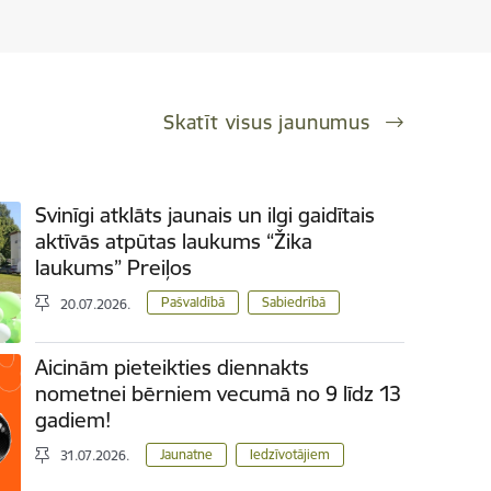
Skatīt visus jaunumus
Svinīgi atklāts jaunais un ilgi gaidītais
aktīvās atpūtas laukums “Žika
laukums” Preiļos
Pašvaldībā
Sabiedrībā
20.07.2026.
Aicinām pieteikties diennakts
nometnei bērniem vecumā no 9 līdz 13
gadiem!
Jaunatne
Iedzīvotājiem
31.07.2026.