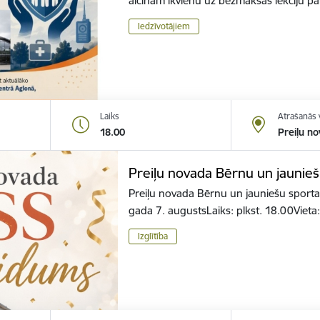
aicinām ikvienu uz bezmaksas lekciju 
Iedzīvotājiem
Laiks
Atrašanās 
18.00
Preiļu no
Preiļu novada Bērnu un jaunieš
Preiļu novada Bērnu un jauniešu sporta
gada 7. augustsLaiks: plkst. 18.00Vieta
Izglītība