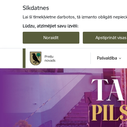
Pāriet uz lapas saturu
Sīkdatnes
Lai šī tīmekļvietne darbotos, tā izmanto obligāti nepiec
Lūdzu, atzīmējiet savu izvēli:
Noraidīt
Apstiprināt visas
Pašvaldība
Preiļi