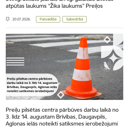
atpūtas laukums “Žika laukums” Preiļos
20.07.2026.
Pašvaldībā
Sabiedrībā
Preiļu pilsētas centra pārbūves darbu laikā no
3. līdz 14. augustam Brīvības, Daugavpils,
Aglonas ielās noteikti satiksmes ierobežojumi