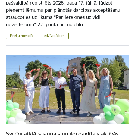
pašvaldībā reģistrēts 2026. gada 17. jūlijā, lūdzot
pieņemt lēmumu par plānotās darbības akceptēšanu,
atsaucoties uz likuma “Par ietekmes uz vidi
novērtējumu” 22. panta pirmo daļu…
Preiļu novadā
Iedzīvotājiem
Svinīgi atklāts jaunais un ilgi gaidītais aktīvās