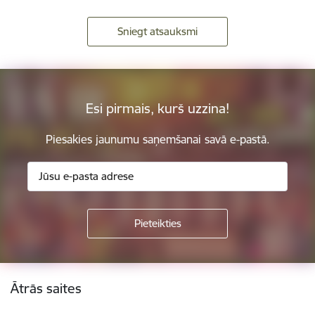
Sniegt atsauksmi
Esi pirmais, kurš uzzina!
Piesakies jaunumu saņemšanai savā e-pastā.
Kājene
Ātrās saites