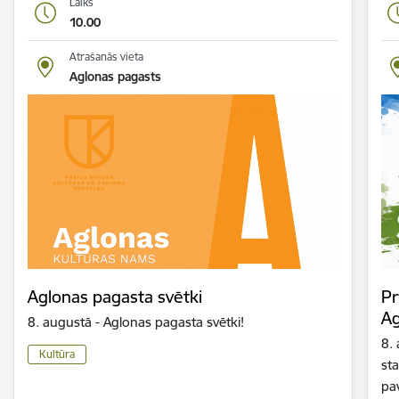
Laiks
10.00
Atrašanās vieta
Aglonas pagasts
Aglonas pagasta svētki
Pr
Ag
8. augustā - Aglonas pagasta svētki!
8.
Kultūra
sta
pa