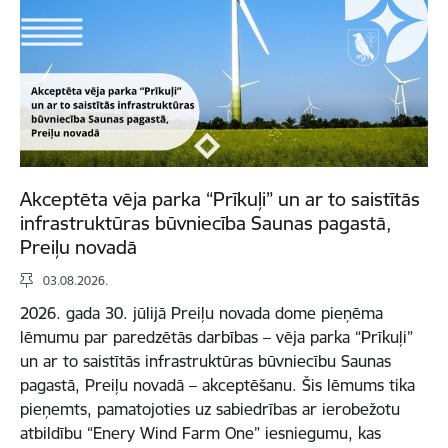
Akceptēta vēja parka “Prīkuļi” un ar to saistītās
infrastruktūras būvniecība Saunas pagastā,
Preiļu novadā
03.08.2026.
2026. gada 30. jūlijā Preiļu novada dome pieņēma
lēmumu par paredzētās darbības – vēja parka “Prīkuļi”
un ar to saistītās infrastruktūras būvniecību Saunas
pagastā, Preiļu novadā – akceptēšanu. Šis lēmums tika
pieņemts, pamatojoties uz sabiedrības ar ierobežotu
atbildību “Enery Wind Farm One” iesniegumu, kas