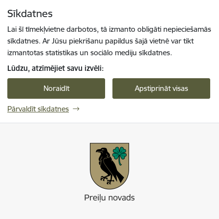
Pāriet uz lapas saturu
Sīkdatnes
Spied
lai meklētu
Enter
Lai šī tīmekļvietne darbotos, tā izmanto obligāti nepieciešamās
sīkdatnes. Ar Jūsu piekrišanu papildus šajā vietnē var tikt
izmantotas statistikas un sociālo mediju sīkdatnes.
Lūdzu, atzīmējiet savu izvēli:
Noraidīt
Apstiprināt visas
Pārvaldīt sīkdatnes
Preiļi