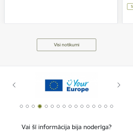
S
Visi notikumi
Vai šī informācija bija noderīga?