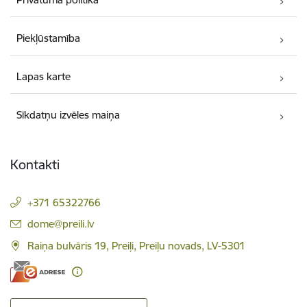
Piekļūstamība
Lapas karte
Sīkdatņu izvēles maiņa
Kontakti
+371 65322766
E-pasts:
dome@preili.lv
Raiņa bulvāris 19, Preiļi, Preiļu novads, LV-5301