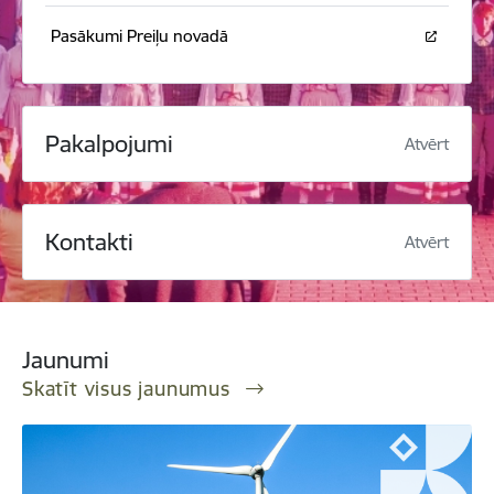
Pasākumi Preiļu novadā
Pakalpojumi
Atvērt
Kontakti
Atvērt
Jaunumi
Skatīt visus jaunumus