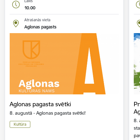
Laiks
10.00
Atrašanās vieta
Aglonas pagasts
Aglonas pagasta svētki
Pr
Ag
8. augustā - Aglonas pagasta svētki!
8.
Kultūra
sta
pa