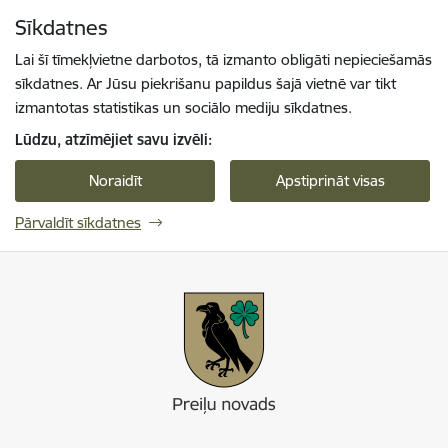
Pāriet uz lapas saturu
Sīkdatnes
Spied
lai meklētu
Enter
Lai šī tīmekļvietne darbotos, tā izmanto obligāti nepieciešamās
sīkdatnes. Ar Jūsu piekrišanu papildus šajā vietnē var tikt
izmantotas statistikas un sociālo mediju sīkdatnes.
Lūdzu, atzīmējiet savu izvēli:
Noraidīt
Apstiprināt visas
Pārvaldīt sīkdatnes
Preiļi