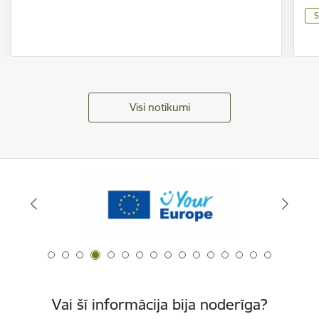
S
Visi notikumi
Vai šī informācija bija noderīga?