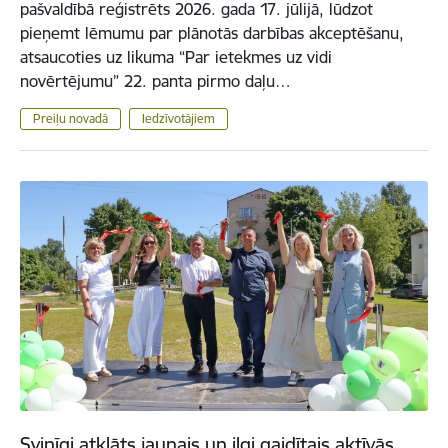
pašvaldībā reģistrēts 2026. gada 17. jūlijā, lūdzot
pieņemt lēmumu par plānotās darbības akceptēšanu,
atsaucoties uz likuma “Par ietekmes uz vidi
novērtējumu” 22. panta pirmo daļu…
Preiļu novadā
Iedzīvotājiem
Svinīgi atklāts jaunais un ilgi gaidītais aktīvās