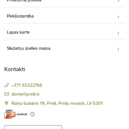
Piekļūstamība
Lapas karte
Sīkdatņu izvēles maiņa
Kontakti
+371 65322766
E-pasts:
dome@preili.lv
Raiņa bulvāris 19, Preiļi, Preiļu novads, LV-5301