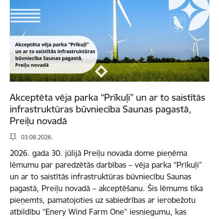
Akceptēta vēja parka “Prīkuļi” un ar to saistītās
infrastruktūras būvniecība Saunas pagastā,
Preiļu novadā
03.08.2026.
2026. gada 30. jūlijā Preiļu novada dome pieņēma
lēmumu par paredzētās darbības – vēja parka “Prīkuļi”
un ar to saistītās infrastruktūras būvniecību Saunas
pagastā, Preiļu novadā – akceptēšanu. Šis lēmums tika
pieņemts, pamatojoties uz sabiedrības ar ierobežotu
atbildību “Enery Wind Farm One” iesniegumu, kas