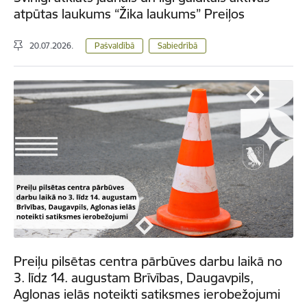
atpūtas laukums “Žika laukums” Preiļos
20.07.2026.
Pašvaldībā
Sabiedrībā
Preiļu pilsētas centra pārbūves darbu laikā no
3. līdz 14. augustam Brīvības, Daugavpils,
Aglonas ielās noteikti satiksmes ierobežojumi