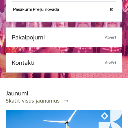
Pasākumi Preiļu novadā
Pakalpojumi
Atvērt
Kontakti
Atvērt
Jaunumi
Skatīt visus jaunumus