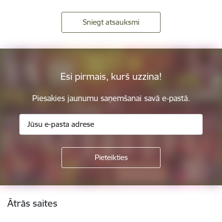
Sniegt atsauksmi
Esi pirmais, kurš uzzina!
Piesakies jaunumu saņemšanai savā e-pastā.
Kājene
Ātrās saites