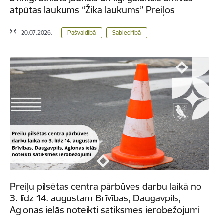
atpūtas laukums “Žika laukums” Preiļos
20.07.2026.
Pašvaldībā
Sabiedrībā
Preiļu pilsētas centra pārbūves darbu laikā no
3. līdz 14. augustam Brīvības, Daugavpils,
Aglonas ielās noteikti satiksmes ierobežojumi