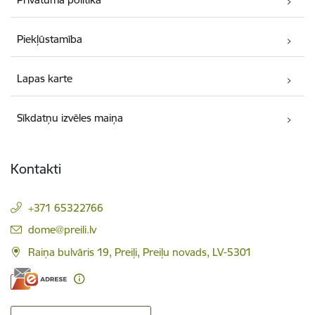
Piekļūstamība
Lapas karte
Sīkdatņu izvēles maiņa
Kontakti
+371 65322766
E-pasts:
dome@preili.lv
Raiņa bulvāris 19, Preiļi, Preiļu novads, LV-5301