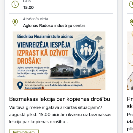
Laiks
15.00
Atrašanās vieta
Aglonas Radošo industriju centrs
Bezmaksas lekcija par kopienas drošību
Pr
sk
Vai tava ģimene ir gatava ārkārtas situācijām?7.
augustā plkst. 15.00 aicinām ikvienu uz bezmaksas
Pr
lekciju par kopienas drošību…
iz
plk
Iedzīvotājiem