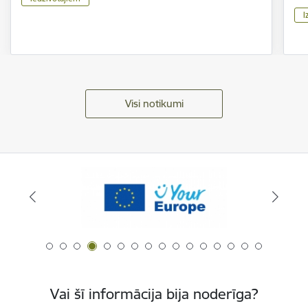
I
Visi notikumi
Vai šī informācija bija noderīga?