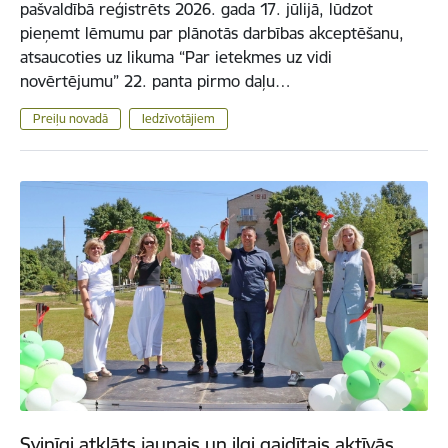
pašvaldībā reģistrēts 2026. gada 17. jūlijā, lūdzot
pieņemt lēmumu par plānotās darbības akceptēšanu,
atsaucoties uz likuma “Par ietekmes uz vidi
novērtējumu” 22. panta pirmo daļu…
Preiļu novadā
Iedzīvotājiem
Svinīgi atklāts jaunais un ilgi gaidītais aktīvās