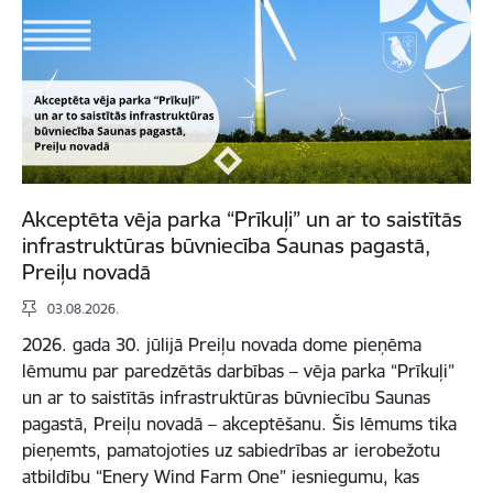
Akceptēta vēja parka “Prīkuļi” un ar to saistītās
infrastruktūras būvniecība Saunas pagastā,
Preiļu novadā
03.08.2026.
2026. gada 30. jūlijā Preiļu novada dome pieņēma
lēmumu par paredzētās darbības – vēja parka “Prīkuļi”
un ar to saistītās infrastruktūras būvniecību Saunas
pagastā, Preiļu novadā – akceptēšanu. Šis lēmums tika
pieņemts, pamatojoties uz sabiedrības ar ierobežotu
atbildību “Enery Wind Farm One” iesniegumu, kas