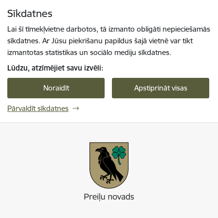
Pāriet uz lapas saturu
Sīkdatnes
Spied
lai meklētu
Enter
Lai šī tīmekļvietne darbotos, tā izmanto obligāti nepieciešamās
sīkdatnes. Ar Jūsu piekrišanu papildus šajā vietnē var tikt
izmantotas statistikas un sociālo mediju sīkdatnes.
Lūdzu, atzīmējiet savu izvēli:
Noraidīt
Apstiprināt visas
Pārvaldīt sīkdatnes
Preiļi