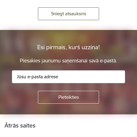
Sniegt atsauksmi
Esi pirmais, kurš uzzina!
Piesakies jaunumu saņemšanai savā e-pastā.
Kājene
Ātrās saites