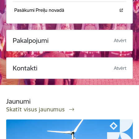
Pasākumi Preiļu novadā
Pakalpojumi
Atvērt
Kontakti
Atvērt
Jaunumi
Skatīt visus jaunumus