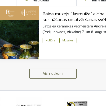
Visu dienu
Raiņa mu
Raiņa muzejs “Jasmuiža” aicina
kurināšanas un atvēršanas svē
Latgales keramikas vecmeistara Andreja
(Preiļu novads, Aizkalne) 7. un 8. augus
Kultūra
Muzejos
Visi notikumi