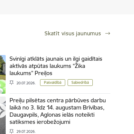
Skatīt visus jaunumus
Svinīgi atklāts jaunais un ilgi gaidītais
aktīvās atpūtas laukums “Žika
laukums” Preiļos
Pašvaldībā
Sabiedrībā
20.07.2026.
Preiļu pilsētas centra pārbūves darbu
laikā no 3. līdz 14. augustam Brīvības,
Daugavpils, Aglonas ielās noteikti
satiksmes ierobežojumi
29.07.2026.