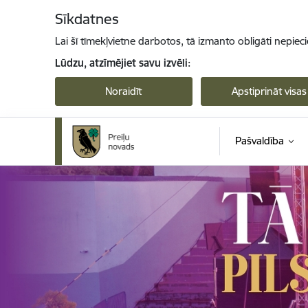
Pāriet uz lapas saturu
Sīkdatnes
Lai šī tīmekļvietne darbotos, tā izmanto obligāti nepiec
Lūdzu, atzīmējiet savu izvēli:
Noraidīt
Apstiprināt visas
Pašvaldība
Preiļi