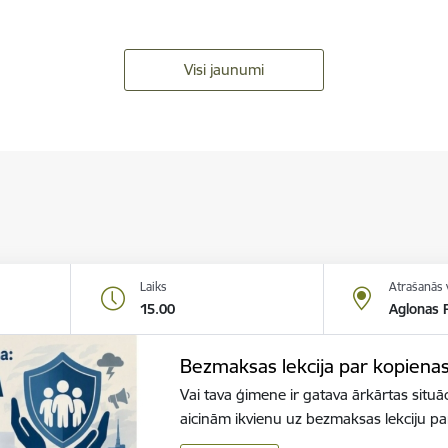
Visi jaunumi
Laiks
Atrašanās 
15.00
Aglonas R
Bezmaksas lekcija par kopiena
Vai tava ģimene ir gatava ārkārtas situā
aicinām ikvienu uz bezmaksas lekciju 