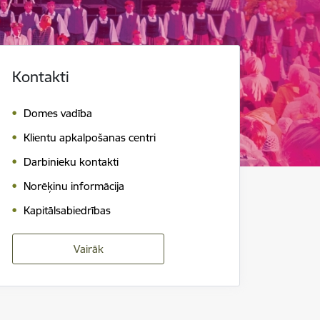
Kontakti
Domes vadība
Klientu apkalpošanas centri
Darbinieku kontakti
Norēķinu informācija
Kapitālsabiedrības
Vairāk