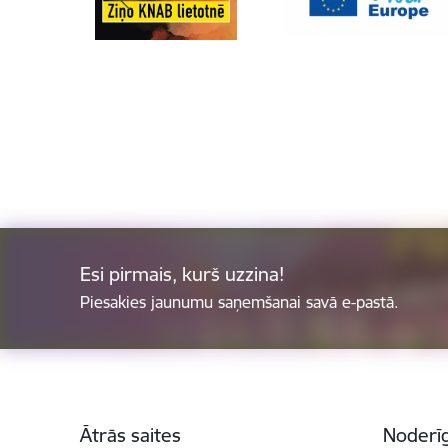
Esi pirmais, kurš uzzina!
Piesakies jaunumu saņemšanai savā e-pastā.
Kājene
Ātrās saites
Noderīg