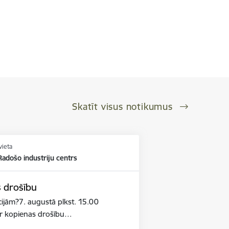
Skatīt visus notikumus
vieta
adošo industriju centrs
s drošību
cijām?7. augustā plkst. 15.00
par kopienas drošību…