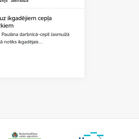
zejs "Jasmuiža"
 uz ikgadējiem cepļa
tkiem
 Paulāna darbnīcā–ceplī Jasmuižā
tā notiks ikgadējais…