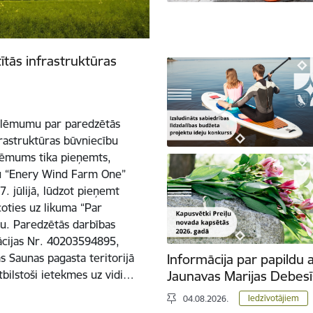
tītās infrastruktūras
a lēmumu par paredzētās
nfrastruktūras būvniecību
 lēmums tika pieņemts,
bu “Enery Wind Farm One”
. jūlijā, lūdzot pieņemt
oties uz likuma “Par
u. Paredzētās darbības
rācijas Nr. 40203594895,
s Saunas pagasta teritorijā
Informācija par papildu 
atbilstoši ietekmes uz vidi…
Jaunavas Marijas Debes
Iedzīvotājiem
04.08.2026.