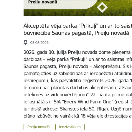
Akceptēta vēja parka “Prīkuļi” un ar to sais
būvniecība Saunas pagastā, Preiļu novadā
03.08.2026.
2026. gada 30. jūlijā Preiļu novada dome pieņēm
darbības – vēja parka “Prīkuļi” un ar to saistītās i
Saunas pagastā, Preiļu novadā – akceptēšanu. Šis
pamatojoties uz sabiedrības ar ierobežotu atbildī
iesniegumu, kas pašvaldībā reģistrēts 2026. gada 17
lēmumu par plānotās darbības akceptēšanu, atsauc
ietekmes uz vidi novērtējumu” 22. panta pirmo daļ
ierosinātājs ir SIA “Enery Wind Farm One” (reģist
juridiskā adrese: Skanstes iela 50, Rīga). Uzņēmum
plāno izbūvēt ne vairāk kā 18 vēja elektrostacijas 
Preiļu novadā
Iedzīvotājiem