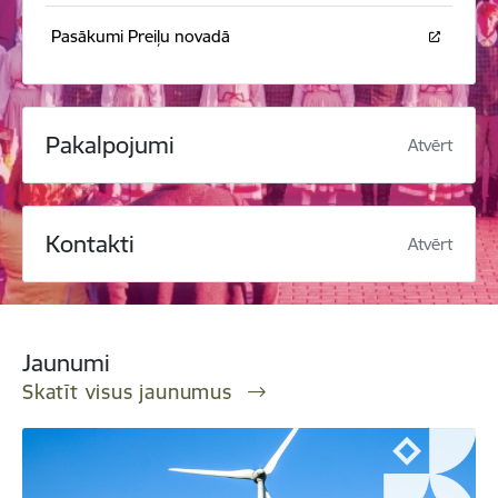
Pasākumi Preiļu novadā
Pakalpojumi
Atvērt
Kontakti
Atvērt
Jaunumi
Skatīt visus jaunumus