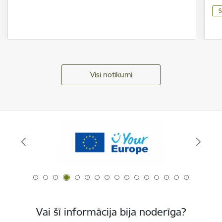
S
Visi notikumi
Vai šī informācija bija noderīga?