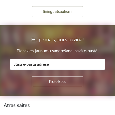
Sniegt atsauksmi
Esi pirmais, kurš uzzina!
Piesakies jaunumu saņemšanai savā e-pastā.
Kājene
Ātrās saites