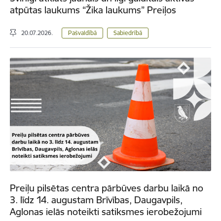
atpūtas laukums “Žika laukums” Preiļos
20.07.2026.
Pašvaldībā
Sabiedrībā
Preiļu pilsētas centra pārbūves darbu laikā no
3. līdz 14. augustam Brīvības, Daugavpils,
Aglonas ielās noteikti satiksmes ierobežojumi