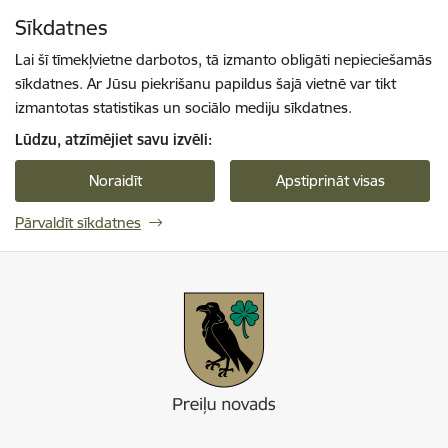
Pāriet uz lapas saturu
Sīkdatnes
Spied
lai meklētu
Enter
Lai šī tīmekļvietne darbotos, tā izmanto obligāti nepieciešamās
sīkdatnes. Ar Jūsu piekrišanu papildus šajā vietnē var tikt
izmantotas statistikas un sociālo mediju sīkdatnes.
Lūdzu, atzīmējiet savu izvēli:
Noraidīt
Apstiprināt visas
Pārvaldīt sīkdatnes
Preiļi