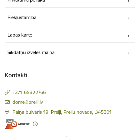
Piekļūstamība
Lapas karte
Sīkdatņu izvēles maiņa
Kontakti
+371 65322766
E-pasts:
dome@preili.lv
Raiņa bulvāris 19, Preiļi, Preiļu novads, LV-5301