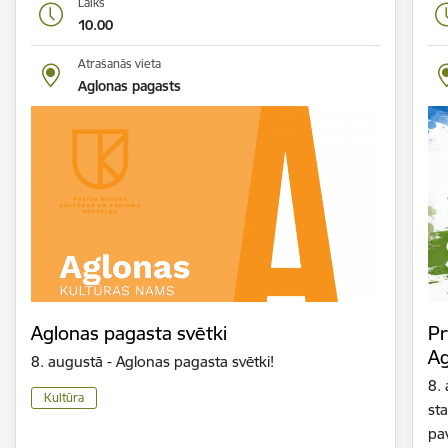
Laiks
10.00
Atrašanās vieta
Aglonas pagasts
Aglonas pagasta svētki
Pr
Ag
8. augustā - Aglonas pagasta svētki!
8.
Kultūra
sta
pa