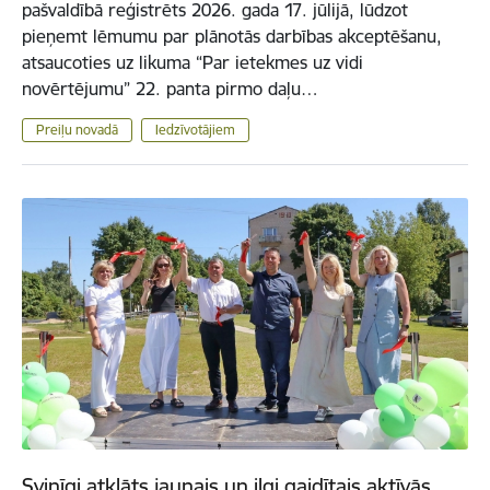
pašvaldībā reģistrēts 2026. gada 17. jūlijā, lūdzot
pieņemt lēmumu par plānotās darbības akceptēšanu,
atsaucoties uz likuma “Par ietekmes uz vidi
novērtējumu” 22. panta pirmo daļu…
Preiļu novadā
Iedzīvotājiem
Svinīgi atklāts jaunais un ilgi gaidītais aktīvās