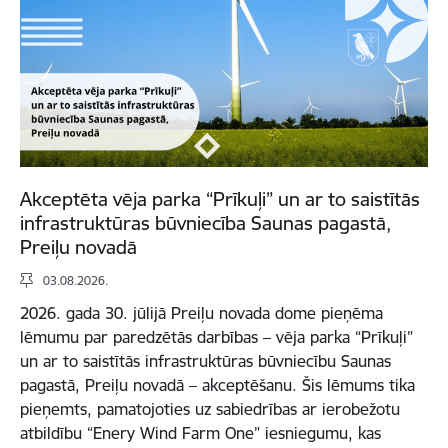
Akceptēta vēja parka “Prīkuļi” un ar to saistītās
infrastruktūras būvniecība Saunas pagastā,
Preiļu novadā
03.08.2026.
2026. gada 30. jūlijā Preiļu novada dome pieņēma
lēmumu par paredzētās darbības – vēja parka “Prīkuļi”
un ar to saistītās infrastruktūras būvniecību Saunas
pagastā, Preiļu novadā – akceptēšanu. Šis lēmums tika
pieņemts, pamatojoties uz sabiedrības ar ierobežotu
atbildību “Enery Wind Farm One” iesniegumu, kas