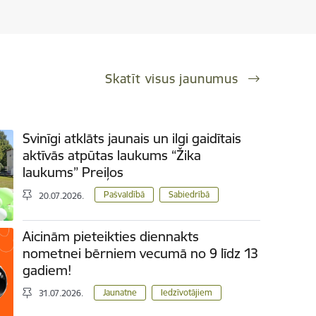
Skatīt visus jaunumus
Svinīgi atklāts jaunais un ilgi gaidītais
aktīvās atpūtas laukums “Žika
laukums” Preiļos
Pašvaldībā
Sabiedrībā
20.07.2026.
Aicinām pieteikties diennakts
nometnei bērniem vecumā no 9 līdz 13
gadiem!
Jaunatne
Iedzīvotājiem
31.07.2026.