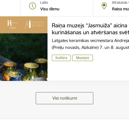
Laiks
Atrašanās 
Visu dienu
Raiņa mu
Raiņa muzejs “Jasmuiža” aicina
kurināšanas un atvēršanas svē
Latgales keramikas vecmeistara Andreja
(Preiļu novads, Aizkalne) 7. un 8. augus
Kultūra
Muzejos
Visi notikumi