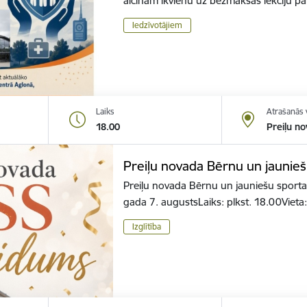
aicinām ikvienu uz bezmaksas lekciju 
Iedzīvotājiem
Laiks
Atrašanās 
18.00
Preiļu no
Preiļu novada Bērnu un jaunieš
Preiļu novada Bērnu un jauniešu sporta
gada 7. augustsLaiks: plkst. 18.00Vieta
Izglītība