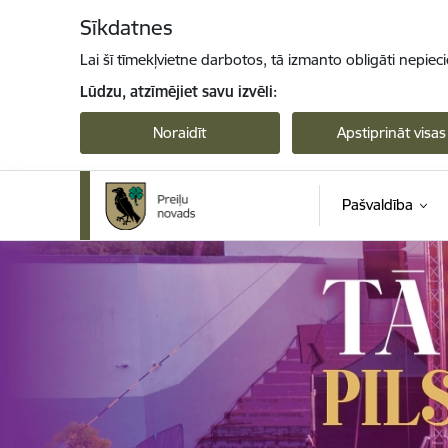
Pāriet uz lapas saturu
Sīkdatnes
Lai šī tīmekļvietne darbotos, tā izmanto obligāti nepiec
Lūdzu, atzīmējiet savu izvēli:
Noraidīt
Apstiprināt visas
Pašvaldība
Preiļi