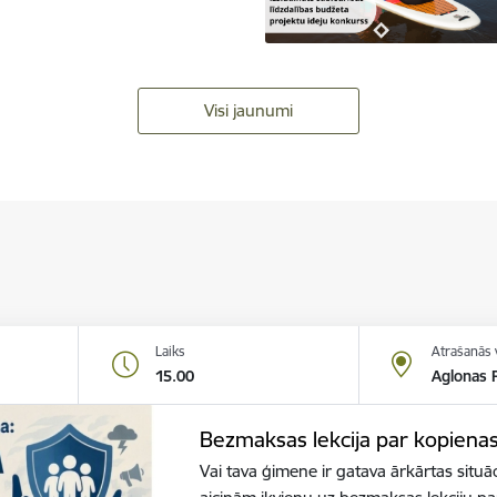
Visi jaunumi
Laiks
Atrašanās 
15.00
Aglonas R
Bezmaksas lekcija par kopiena
Vai tava ģimene ir gatava ārkārtas situā