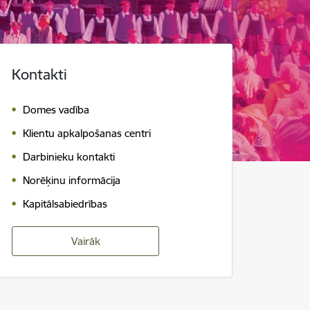
Kontakti
Domes vadība
Klientu apkalpošanas centri
Darbinieku kontakti
Norēķinu informācija
Kapitālsabiedrības
Vairāk