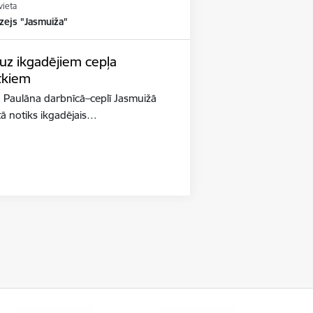
vieta
zejs "Jasmuiža"
 uz ikgadējiem cepļa
tkiem
 Paulāna darbnīcā–ceplī Jasmuižā
tā notiks ikgadējais…