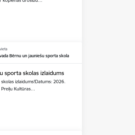
par kopienas drošību…
vieta
vada Bērnu un jauniešu sporta skola
u sporta skolas izlaidums
 skolas izlaidums!Datums: 2026.
: Preiļu Kultūras…