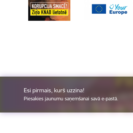
Esi pirmais, kurš uzzina!
Piesakies jaunumu saņemšanai savā e-pastā.
Kājene