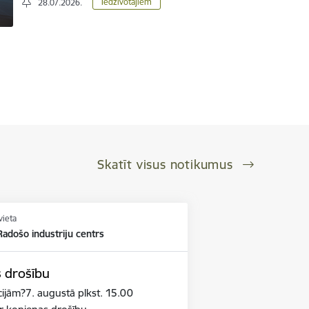
Iedzīvotājiem
28.07.2026.
Skatīt visus notikumus
vieta
adošo industriju centrs
s drošību
cijām?7. augustā plkst. 15.00