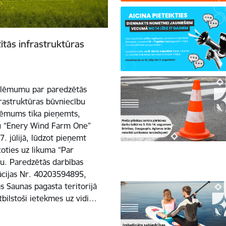
tītās infrastruktūras
a lēmumu par paredzētās
nfrastruktūras būvniecību
 lēmums tika pieņemts,
bu “Enery Wind Farm One”
. jūlijā, lūdzot pieņemt
oties uz likuma “Par
u. Paredzētās darbības
rācijas Nr. 40203594895,
s Saunas pagasta teritorijā
atbilstoši ietekmes uz vidi…