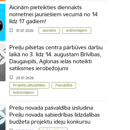
Aicinām pieteikties diennakts
nometnei jauniešiem vecumā no 14
līdz 17 gadiem!
Jaunatne
Iedzīvotājiem
31.07.2026.
Preiļu pilsētas centra pārbūves darbu
laikā no 3. līdz 14. augustam Brīvības,
Daugavpils, Aglonas ielās noteikti
satiksmes ierobežojumi
29.07.2026.
Projektu aktualitātes
Pašvaldībā
Iedzīvotājiem
Preiļu novada pašvaldība izsludina
Preiļu novada sabiedrības līdzdalības
budžeta projektu ideju konkursu