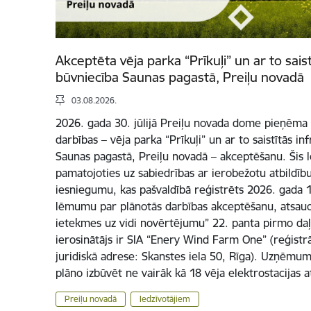
Akceptēta vēja parka “Prīkuļi” un ar to sais
būvniecība Saunas pagastā, Preiļu novadā
03.08.2026.
2026. gada 30. jūlijā Preiļu novada dome pieņēm
darbības – vēja parka “Prīkuļi” un ar to saistītās i
Saunas pagastā, Preiļu novadā – akceptēšanu. Šis
pamatojoties uz sabiedrības ar ierobežotu atbildī
iesniegumu, kas pašvaldībā reģistrēts 2026. gada 17
lēmumu par plānotās darbības akceptēšanu, atsauc
ietekmes uz vidi novērtējumu” 22. panta pirmo daļ
ierosinātājs ir SIA “Enery Wind Farm One” (reģist
juridiskā adrese: Skanstes iela 50, Rīga). Uzņēmum
plāno izbūvēt ne vairāk kā 18 vēja elektrostacijas 
Preiļu novadā
Iedzīvotājiem