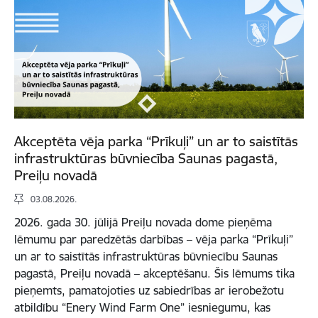
Akceptēta vēja parka “Prīkuļi” un ar to saistītās
infrastruktūras būvniecība Saunas pagastā,
Preiļu novadā
03.08.2026.
2026. gada 30. jūlijā Preiļu novada dome pieņēma
lēmumu par paredzētās darbības – vēja parka “Prīkuļi”
un ar to saistītās infrastruktūras būvniecību Saunas
pagastā, Preiļu novadā – akceptēšanu. Šis lēmums tika
pieņemts, pamatojoties uz sabiedrības ar ierobežotu
atbildību “Enery Wind Farm One” iesniegumu, kas