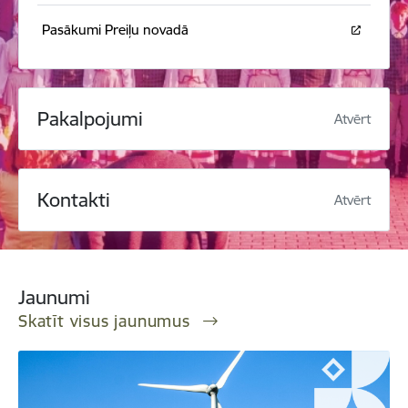
Pasākumi Preiļu novadā
Pakalpojumi
Atvērt
Kontakti
Atvērt
Jaunumi
Skatīt visus jaunumus