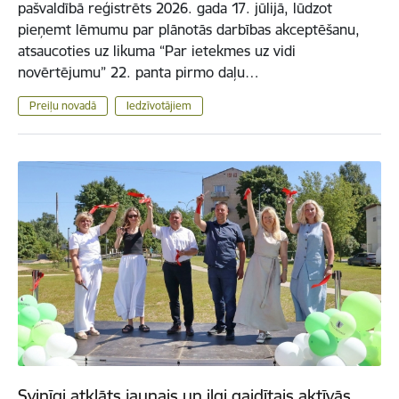
pašvaldībā reģistrēts 2026. gada 17. jūlijā, lūdzot
pieņemt lēmumu par plānotās darbības akceptēšanu,
atsaucoties uz likuma “Par ietekmes uz vidi
novērtējumu” 22. panta pirmo daļu…
Preiļu novadā
Iedzīvotājiem
Svinīgi atklāts jaunais un ilgi gaidītais aktīvās