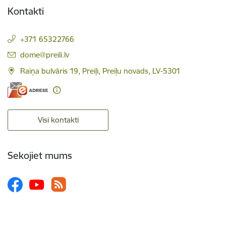
Kontakti
+371 65322766
E-pasts:
dome@preili.lv
Raiņa bulvāris 19, Preiļi, Preiļu novads, LV-5301
Visi kontakti
Sekojiet mums