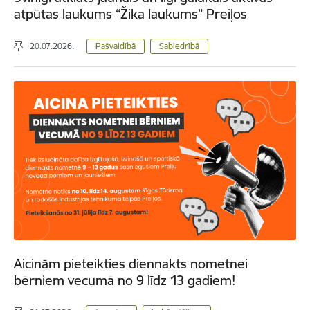
atpūtas laukums “Žika laukums” Preiļos
20.07.2026.
Pašvaldībā
Sabiedrībā
Aicinām pieteikties diennakts nometnei
bērniem vecumā no 9 līdz 13 gadiem!