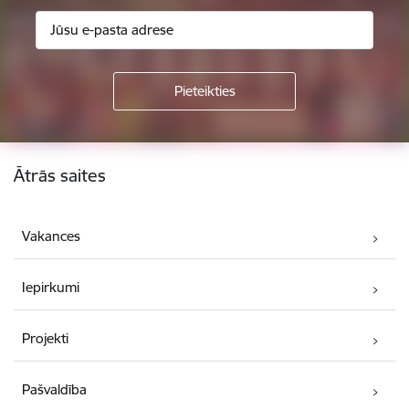
Kājene
Ātrās saites
Vakances
Iepirkumi
Projekti
Pašvaldība