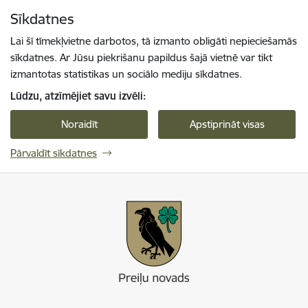
Pāriet uz lapas saturu
Sīkdatnes
Spied
lai meklētu
Enter
Lai šī tīmekļvietne darbotos, tā izmanto obligāti nepieciešamās
sīkdatnes. Ar Jūsu piekrišanu papildus šajā vietnē var tikt
izmantotas statistikas un sociālo mediju sīkdatnes.
Lūdzu, atzīmējiet savu izvēli:
Noraidīt
Apstiprināt visas
Pārvaldīt sīkdatnes
Preiļi