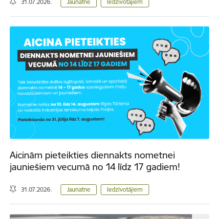
31.07.2026.
Jaunatne
Iedzīvotājiem
Aicinām pieteikties diennakts nometnei
jauniešiem vecumā no 14 līdz 17 gadiem!
31.07.2026.
Jaunatne
Iedzīvotājiem