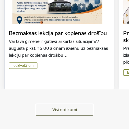
Bezmaksas lekcija par kopienas drošību
Pr
sk
Vai tava ģimene ir gatava ārkārtas situācijām?7.
augustā plkst. 15.00 aicinām ikvienu uz bezmaksas
Pr
lekciju par kopienas drošību…
iz
plk
Iedzīvotājiem
I
Visi notikumi