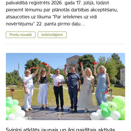
pašvaldībā reģistrēts 2026. gada 17. jūlijā, lūdzot
pieņemt lēmumu par plānotās darbības akceptēšanu,
atsaucoties uz likuma “Par ietekmes uz vidi
novērtējumu” 22. panta pirmo daļu…
Preiļu novadā
Iedzīvotājiem
Svinīgi atklāts jaunais un ilgi gaidītais aktīvās