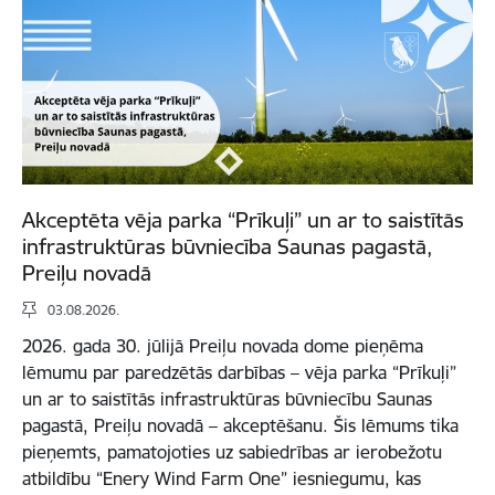
Akceptēta vēja parka “Prīkuļi” un ar to saistītās
infrastruktūras būvniecība Saunas pagastā,
Preiļu novadā
03.08.2026.
2026. gada 30. jūlijā Preiļu novada dome pieņēma
lēmumu par paredzētās darbības – vēja parka “Prīkuļi”
un ar to saistītās infrastruktūras būvniecību Saunas
pagastā, Preiļu novadā – akceptēšanu. Šis lēmums tika
pieņemts, pamatojoties uz sabiedrības ar ierobežotu
atbildību “Enery Wind Farm One” iesniegumu, kas