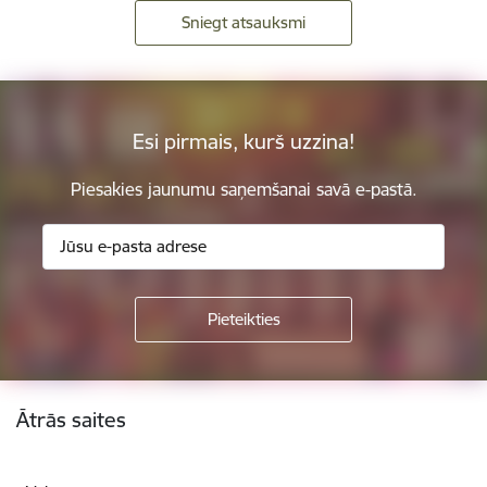
Sniegt atsauksmi
Esi pirmais, kurš uzzina!
Piesakies jaunumu saņemšanai savā e-pastā.
Kājene
Ātrās saites