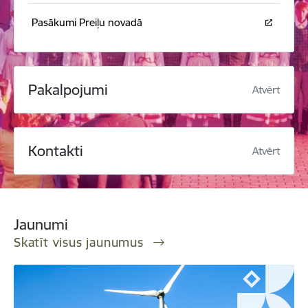
Pasākumi Preiļu novadā
Pakalpojumi
Atvērt
Kontakti
Atvērt
Jaunumi
Skatīt visus jaunumus