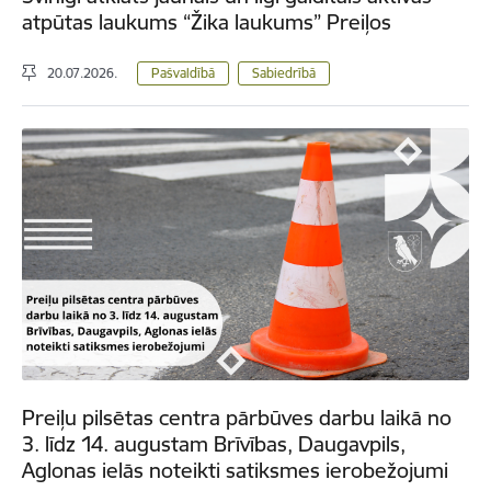
atpūtas laukums “Žika laukums” Preiļos
20.07.2026.
Pašvaldībā
Sabiedrībā
Preiļu pilsētas centra pārbūves darbu laikā no
3. līdz 14. augustam Brīvības, Daugavpils,
Aglonas ielās noteikti satiksmes ierobežojumi