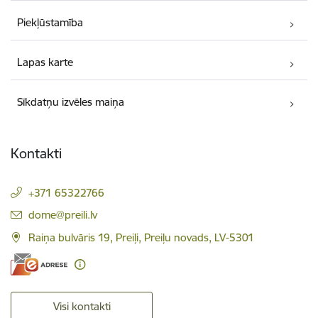
Piekļūstamība
Lapas karte
Sīkdatņu izvēles maiņa
Kontakti
+371 65322766
E-pasts:
dome@preili.lv
Raiņa bulvāris 19, Preiļi, Preiļu novads, LV-5301
Visi kontakti