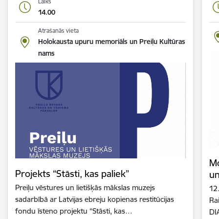
Laiks
14.00
Atrašanās vieta
Holokausta upuru memoriāls un Preiļu Kultūras
nams
Mo
Projekts “Stāsti, kas paliek”
un
Preiļu vēstures un lietišķās mākslas muzejs
12.
sadarbībā ar Latvijas ebreju kopienas restitūcijas
Ra
fondu īsteno projektu “Stāsti, kas…
DI