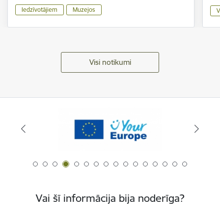
Iedzīvotājiem
Muzejos
V
Visi notikumi
Vai šī informācija bija noderīga?