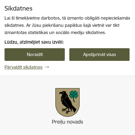
Pāriet uz lapas saturu
Sīkdatnes
Spied
lai meklētu
Enter
Lai šī tīmekļvietne darbotos, tā izmanto obligāti nepieciešamās
sīkdatnes. Ar Jūsu piekrišanu papildus šajā vietnē var tikt
izmantotas statistikas un sociālo mediju sīkdatnes.
Lūdzu, atzīmējiet savu izvēli:
Noraidīt
Apstiprināt visas
Pārvaldīt sīkdatnes
Preiļi