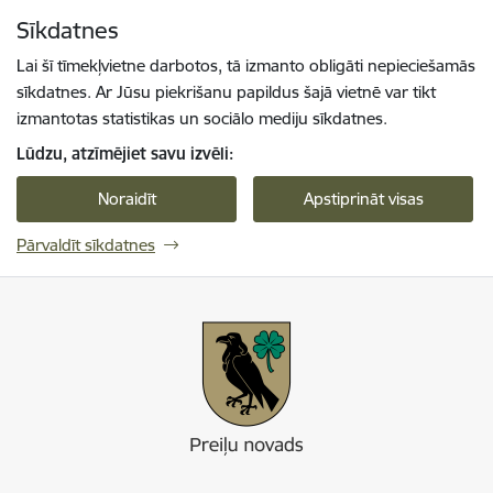
Pāriet uz lapas saturu
Sīkdatnes
Spied
lai meklētu
Enter
Lai šī tīmekļvietne darbotos, tā izmanto obligāti nepieciešamās
sīkdatnes. Ar Jūsu piekrišanu papildus šajā vietnē var tikt
izmantotas statistikas un sociālo mediju sīkdatnes.
Lūdzu, atzīmējiet savu izvēli:
Noraidīt
Apstiprināt visas
Pārvaldīt sīkdatnes
Preiļi