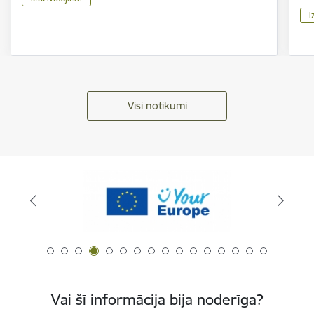
I
Visi notikumi
Vai šī informācija bija noderīga?