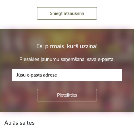
Sniegt atsauksmi
Esi pirmais, kurš uzzina!
Piesakies jaunumu saņemšanai savā e-pastā.
Kājene
Ātrās saites