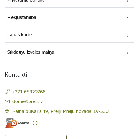
Piekļūstamība
Lapas karte
Sīkdatņu izvēles maiņa
Kontakti
+371 65322766
E-pasts:
dome@preili.lv
Raiņa bulvāris 19, Preiļi, Preiļu novads, LV-5301