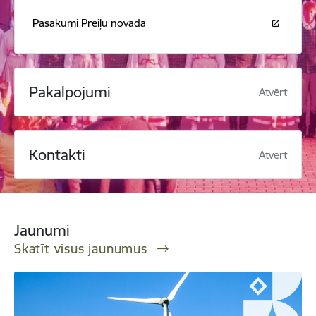
Pasākumi Preiļu novadā
Pakalpojumi
Atvērt
Kontakti
Atvērt
Jaunumi
Skatīt visus jaunumus