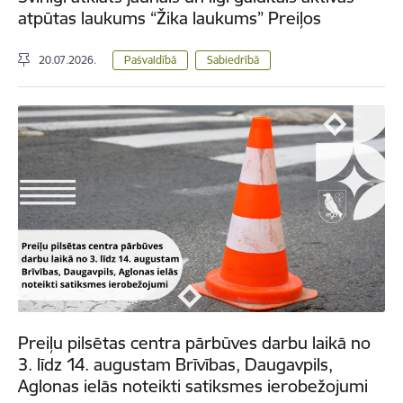
atpūtas laukums “Žika laukums” Preiļos
20.07.2026.
Pašvaldībā
Sabiedrībā
Preiļu pilsētas centra pārbūves darbu laikā no
3. līdz 14. augustam Brīvības, Daugavpils,
Aglonas ielās noteikti satiksmes ierobežojumi