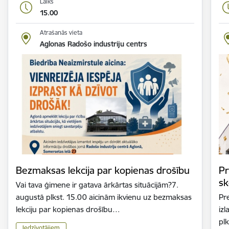
Laiks
15.00
Atrašanās vieta
Aglonas Radošo industriju centrs
Bezmaksas lekcija par kopienas drošību
Pr
sk
Vai tava ģimene ir gatava ārkārtas situācijām?7.
augustā plkst. 15.00 aicinām ikvienu uz bezmaksas
Pr
lekciju par kopienas drošību…
iz
plk
Iedzīvotājiem