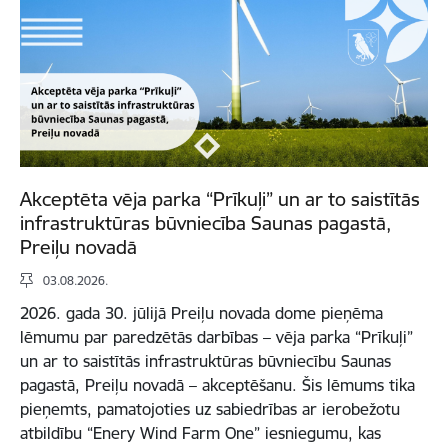
Akceptēta vēja parka “Prīkuļi” un ar to saistītās
infrastruktūras būvniecība Saunas pagastā,
Preiļu novadā
03.08.2026.
2026. gada 30. jūlijā Preiļu novada dome pieņēma
lēmumu par paredzētās darbības – vēja parka “Prīkuļi”
un ar to saistītās infrastruktūras būvniecību Saunas
pagastā, Preiļu novadā – akceptēšanu. Šis lēmums tika
pieņemts, pamatojoties uz sabiedrības ar ierobežotu
atbildību “Enery Wind Farm One” iesniegumu, kas