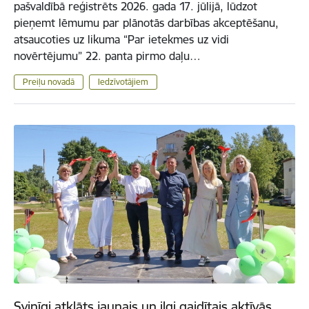
pašvaldībā reģistrēts 2026. gada 17. jūlijā, lūdzot
pieņemt lēmumu par plānotās darbības akceptēšanu,
atsaucoties uz likuma “Par ietekmes uz vidi
novērtējumu” 22. panta pirmo daļu…
Preiļu novadā
Iedzīvotājiem
Svinīgi atklāts jaunais un ilgi gaidītais aktīvās