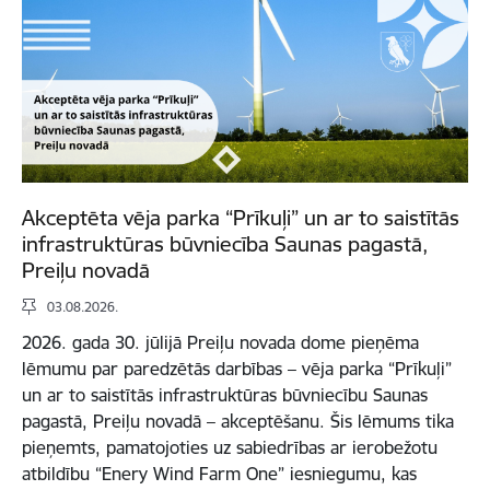
Akceptēta vēja parka “Prīkuļi” un ar to saistītās
infrastruktūras būvniecība Saunas pagastā,
Preiļu novadā
03.08.2026.
2026. gada 30. jūlijā Preiļu novada dome pieņēma
lēmumu par paredzētās darbības – vēja parka “Prīkuļi”
un ar to saistītās infrastruktūras būvniecību Saunas
pagastā, Preiļu novadā – akceptēšanu. Šis lēmums tika
pieņemts, pamatojoties uz sabiedrības ar ierobežotu
atbildību “Enery Wind Farm One” iesniegumu, kas