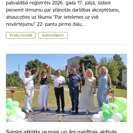
pašvaldībā reģistrēts 2026. gada 17. jūlijā, lūdzot
pieņemt lēmumu par plānotās darbības akceptēšanu,
atsaucoties uz likuma “Par ietekmes uz vidi
novērtējumu” 22. panta pirmo daļu…
Preiļu novadā
Iedzīvotājiem
Svinīgi atklāts jaunais un ilgi gaidītais aktīvās