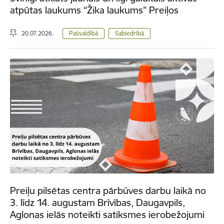
atpūtas laukums “Žika laukums” Preiļos
20.07.2026.
Pašvaldībā
Sabiedrībā
Preiļu pilsētas centra pārbūves darbu laikā no
3. līdz 14. augustam Brīvības, Daugavpils,
Aglonas ielās noteikti satiksmes ierobežojumi