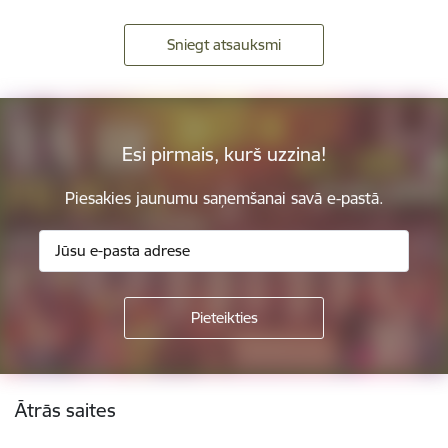
Sniegt atsauksmi
Esi pirmais, kurš uzzina!
Piesakies jaunumu saņemšanai savā e-pastā.
Kājene
Ātrās saites