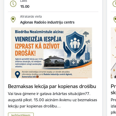
Laiks
15.00
Atrašanās vieta
Aglonas Radošo industriju centrs
Bezmaksas lekcija par kopienas drošību
Pr
sk
Vai tava ģimene ir gatava ārkārtas situācijām?7.
augustā plkst. 15.00 aicinām ikvienu uz bezmaksas
Pr
lekciju par kopienas drošību…
iz
plk
Iedzīvotājiem