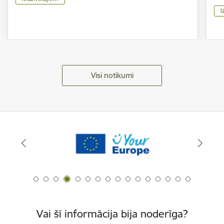
I
Visi notikumi
Vai šī informācija bija noderīga?