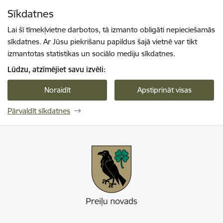
Pāriet uz lapas saturu
Sīkdatnes
Spied
lai meklētu
Enter
Lai šī tīmekļvietne darbotos, tā izmanto obligāti nepieciešamās
sīkdatnes. Ar Jūsu piekrišanu papildus šajā vietnē var tikt
izmantotas statistikas un sociālo mediju sīkdatnes.
Lūdzu, atzīmējiet savu izvēli:
Noraidīt
Apstiprināt visas
Pārvaldīt sīkdatnes
Preiļi