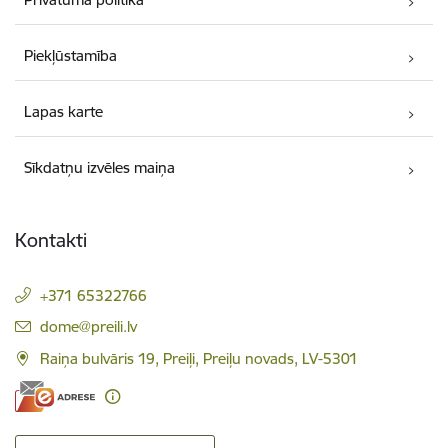
Piekļūstamība
Lapas karte
Sīkdatņu izvēles maiņa
Kontakti
+371 65322766
E-pasts:
dome@preili.lv
Raiņa bulvāris 19, Preiļi, Preiļu novads, LV-5301