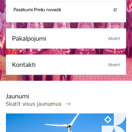
Pasākumi Preiļu novadā
Pakalpojumi
Atvērt
Kontakti
Atvērt
Jaunumi
Skatīt visus jaunumus