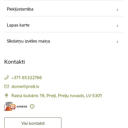
Piekļūstamība
Lapas karte
Sīkdatņu izvēles maiņa
Kontakti
+371 65322766
E-pasts:
dome@preili.lv
Raiņa bulvāris 19, Preiļi, Preiļu novads, LV-5301
Visi kontakti