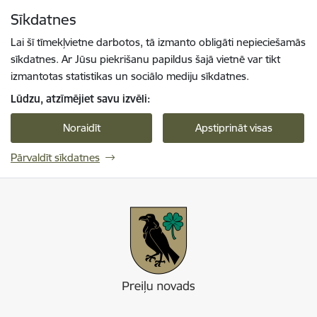
Pāriet uz lapas saturu
Sīkdatnes
Spied
lai meklētu
Enter
Lai šī tīmekļvietne darbotos, tā izmanto obligāti nepieciešamās
sīkdatnes. Ar Jūsu piekrišanu papildus šajā vietnē var tikt
izmantotas statistikas un sociālo mediju sīkdatnes.
Lūdzu, atzīmējiet savu izvēli:
Noraidīt
Apstiprināt visas
Pārvaldīt sīkdatnes
Preiļi