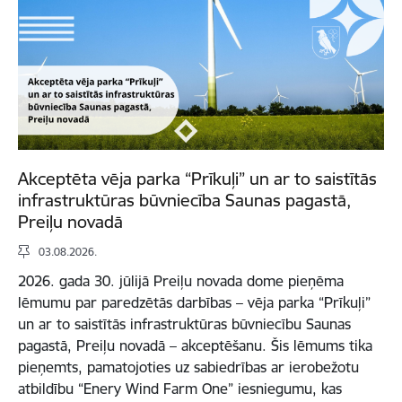
Akceptēta vēja parka “Prīkuļi” un ar to saistītās
infrastruktūras būvniecība Saunas pagastā,
Preiļu novadā
03.08.2026.
2026. gada 30. jūlijā Preiļu novada dome pieņēma
lēmumu par paredzētās darbības – vēja parka “Prīkuļi”
un ar to saistītās infrastruktūras būvniecību Saunas
pagastā, Preiļu novadā – akceptēšanu. Šis lēmums tika
pieņemts, pamatojoties uz sabiedrības ar ierobežotu
atbildību “Enery Wind Farm One” iesniegumu, kas