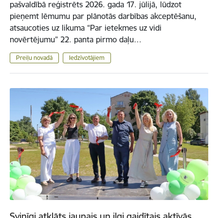
pašvaldībā reģistrēts 2026. gada 17. jūlijā, lūdzot
pieņemt lēmumu par plānotās darbības akceptēšanu,
atsaucoties uz likuma “Par ietekmes uz vidi
novērtējumu” 22. panta pirmo daļu…
Preiļu novadā
Iedzīvotājiem
Svinīgi atklāts jaunais un ilgi gaidītais aktīvās