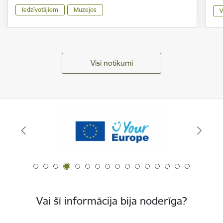
Iedzīvotājiem
Muzejos
V
Visi notikumi
Vai šī informācija bija noderīga?