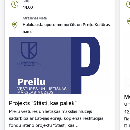
Laiks
14.00
Atrašanās vieta
Holokausta upuru memoriāls un Preiļu Kultūras
nams
Mo
Projekts “Stāsti, kas paliek”
un
Preiļu vēstures un lietišķās mākslas muzejs
12.
sadarbībā ar Latvijas ebreju kopienas restitūcijas
Ra
fondu īsteno projektu “Stāsti, kas…
DI