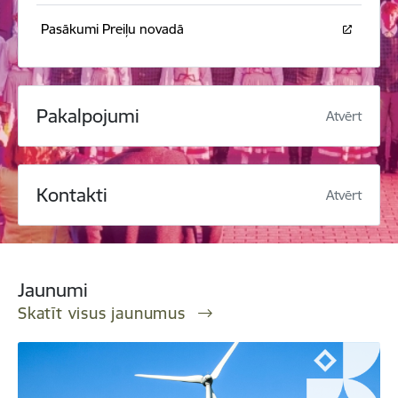
Pasākumi Preiļu novadā
Pakalpojumi
Atvērt
Kontakti
Atvērt
Jaunumi
Skatīt visus jaunumus