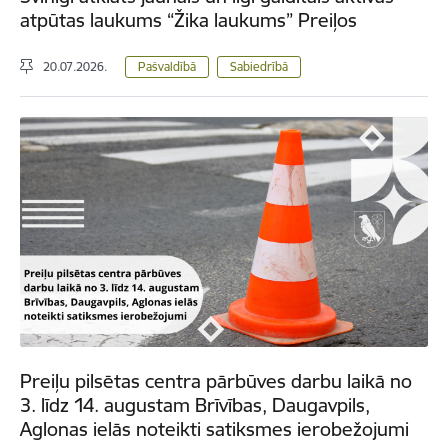
atpūtas laukums “Žika laukums” Preiļos
20.07.2026.
Pašvaldībā
Sabiedrībā
Preiļu pilsētas centra pārbūves darbu laikā no
3. līdz 14. augustam Brīvības, Daugavpils,
Aglonas ielās noteikti satiksmes ierobežojumi