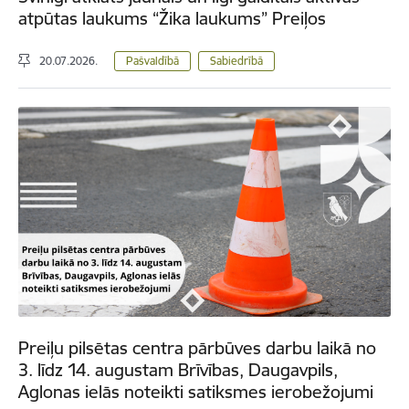
atpūtas laukums “Žika laukums” Preiļos
20.07.2026.
Pašvaldībā
Sabiedrībā
Preiļu pilsētas centra pārbūves darbu laikā no
3. līdz 14. augustam Brīvības, Daugavpils,
Aglonas ielās noteikti satiksmes ierobežojumi