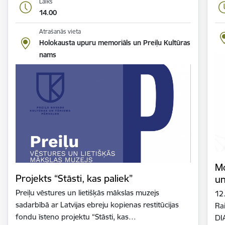
Laiks
14.00
Atrašanās vieta
Holokausta upuru memoriāls un Preiļu Kultūras
nams
Mo
Projekts “Stāsti, kas paliek”
un
Preiļu vēstures un lietišķās mākslas muzejs
12.
sadarbībā ar Latvijas ebreju kopienas restitūcijas
Ra
fondu īsteno projektu “Stāsti, kas…
DI