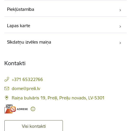
Piekļūstamība
Lapas karte
Sīkdatņu izvēles maiņa
Kontakti
+371 65322766
E-pasts:
dome@preili.lv
Raiņa bulvāris 19, Preiļi, Preiļu novads, LV-5301
Visi kontakti