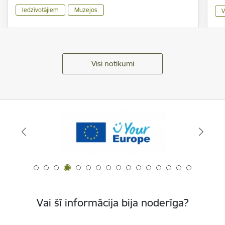
Iedzīvotājiem
Muzejos
V
Visi notikumi
Vai šī informācija bija noderīga?