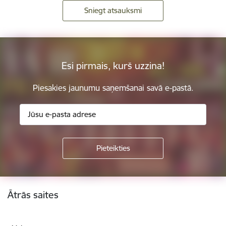
Sniegt atsauksmi
Esi pirmais, kurš uzzina!
Piesakies jaunumu saņemšanai savā e-pastā.
Kājene
Ātrās saites