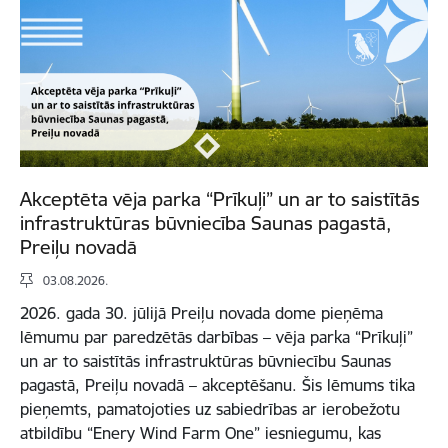
Akceptēta vēja parka “Prīkuļi” un ar to saistītās
infrastruktūras būvniecība Saunas pagastā,
Preiļu novadā
03.08.2026.
2026. gada 30. jūlijā Preiļu novada dome pieņēma
lēmumu par paredzētās darbības – vēja parka “Prīkuļi”
un ar to saistītās infrastruktūras būvniecību Saunas
pagastā, Preiļu novadā – akceptēšanu. Šis lēmums tika
pieņemts, pamatojoties uz sabiedrības ar ierobežotu
atbildību “Enery Wind Farm One” iesniegumu, kas