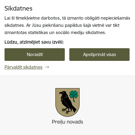
Pāriet uz lapas saturu
Sīkdatnes
Spied
lai meklētu
Enter
Lai šī tīmekļvietne darbotos, tā izmanto obligāti nepieciešamās
sīkdatnes. Ar Jūsu piekrišanu papildus šajā vietnē var tikt
izmantotas statistikas un sociālo mediju sīkdatnes.
Lūdzu, atzīmējiet savu izvēli:
Noraidīt
Apstiprināt visas
Pārvaldīt sīkdatnes
Preiļi