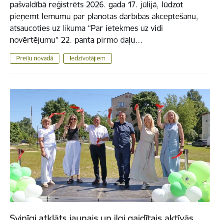
pašvaldībā reģistrēts 2026. gada 17. jūlijā, lūdzot
pieņemt lēmumu par plānotās darbības akceptēšanu,
atsaucoties uz likuma “Par ietekmes uz vidi
novērtējumu” 22. panta pirmo daļu…
Preiļu novadā
Iedzīvotājiem
Svinīgi atklāts jaunais un ilgi gaidītais aktīvās