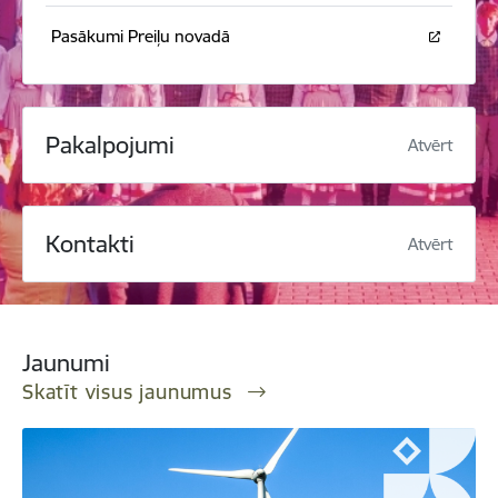
Pasākumi Preiļu novadā
Pakalpojumi
Atvērt
Kontakti
Atvērt
Jaunumi
Skatīt visus jaunumus