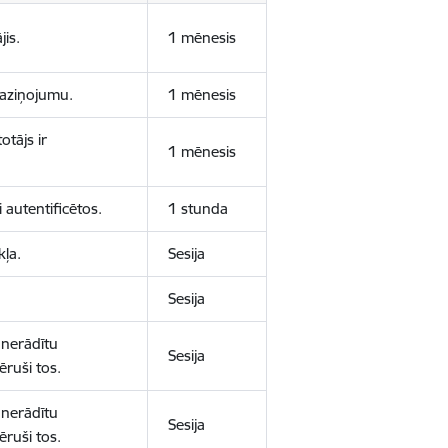
jis.
1 mēnesis
 paziņojumu.
1 mēnesis
otājs ir
1 mēnesis
 autentificētos.
1 stunda
kļa.
Sesija
Sesija
 nerādītu
Sesija
ēruši tos.
 nerādītu
Sesija
ēruši tos.