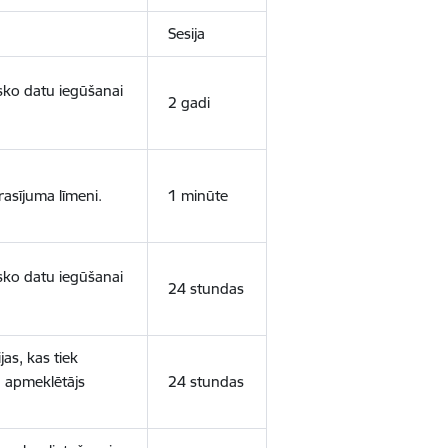
Sesija
isko datu iegūšanai
2 gadi
rasījuma līmeni.
1 minūte
isko datu iegūšanai
24 stundas
as, kas tiek
ā apmeklētājs
24 stundas