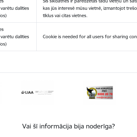
es
Šīs sīkdatnes ir paredzētas tādu vietņu un sat
varētu dalīties
kas jūs interesē mūsu vietnē, izmantojot treš
los)
tīklus vai citas vietnes.
es
varētu dalīties
Cookie is needed for all users for sharing con
los)
Vai šī informācija bija noderīga?