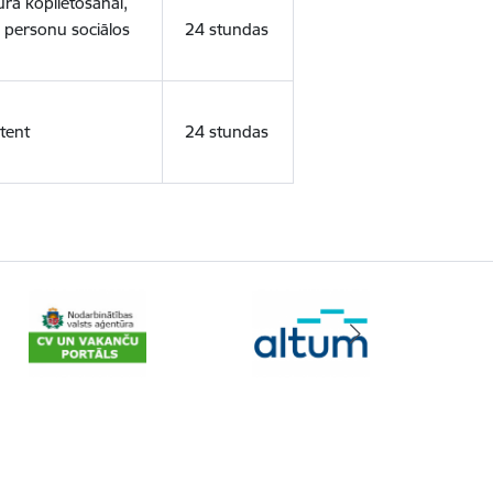
ura koplietošanai,
o personu sociālos
24 stundas
tent
24 stundas