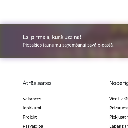
Esi pirmais, kurš uzzina!
Piesakies jaunumu saņemšanai savā e-pastā.
Kājene
Ātrās saites
Noderīg
Vakances
Viegli lasī
Iepirkumi
Privātuma
Projekti
Piekļūsta
Pašvaldība
Lapas kar