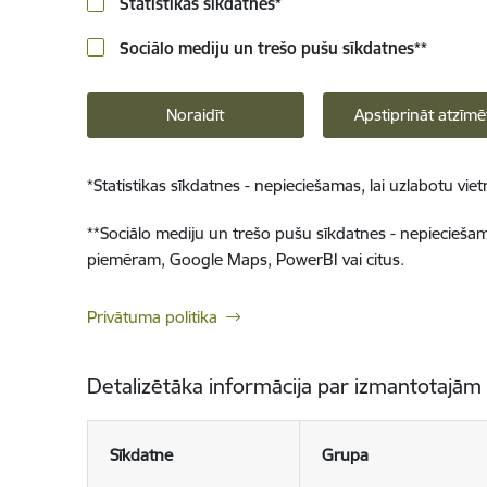
Statistikas sīkdatnes
*
Sociālo mediju un trešo pušu sīkdatnes
**
Noraidīt
Apstiprināt atzīmē
*
Statistikas sīkdatnes - nepieciešamas, lai uzlabotu v
**
Sociālo mediju un trešo pušu sīkdatnes - nepieciešamas
piemēram, Google Maps, PowerBI vai citus.
Privātuma politika
Detalizētāka informācija par izmantotajām
Sīkdatne
Grupa