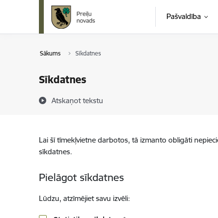
Pāriet uz lapas saturu
Pašvaldība
Sākums
Sīkdatnes
Sīkdatnes
Atskaņot tekstu
Lai šī tīmekļvietne darbotos, tā izmanto obligāti nepiec
sīkdatnes.
Pielāgot sīkdatnes
Lūdzu, atzīmējiet savu izvēli: