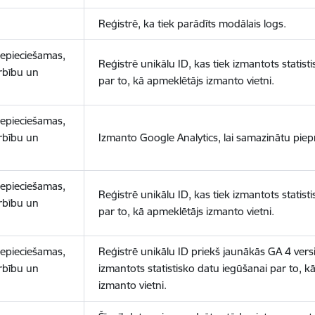
Reģistrē, ka tiek parādīts modālais logs.
nepieciešamas,
Reģistrē unikālu ID, kas tiek izmantots statist
arbību un
par to, kā apmeklētājs izmanto vietni.
nepieciešamas,
arbību un
Izmanto Google Analytics, lai samazinātu piep
nepieciešamas,
Reģistrē unikālu ID, kas tiek izmantots statist
arbību un
par to, kā apmeklētājs izmanto vietni.
nepieciešamas,
Reģistrē unikālu ID priekš jaunākās GA 4 versij
arbību un
izmantots statistisko datu iegūšanai par to, k
izmanto vietni.