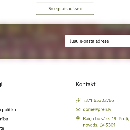
Sniegt atsauksmi
i
Kontakti
t
+371 65322766
E-pasts:
dome@preili.lv
 politika
Raiņa bulvāris 19, Preiļi,
mība
novads, LV-5301
te