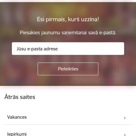
Esi pirmais, kurš uzzina!
Piesakies jaunumu saņemšanai savā e-pastā.
Kājene
Ātrās saites
Vakances
Iepirkumi