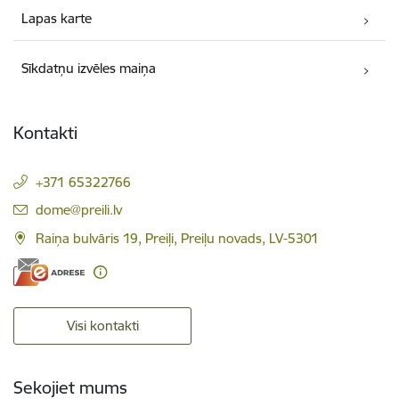
Lapas karte
Sīkdatņu izvēles maiņa
Kontakti
+371 65322766
E-pasts:
dome@preili.lv
Raiņa bulvāris 19, Preiļi, Preiļu novads, LV-5301
Visi kontakti
Sekojiet mums