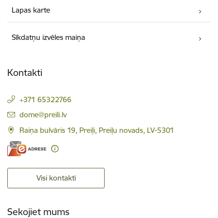
Lapas karte
Sīkdatņu izvēles maiņa
Kontakti
+371 65322766
E-pasts:
dome@preili.lv
Raiņa bulvāris 19, Preiļi, Preiļu novads, LV-5301
Visi kontakti
Sekojiet mums