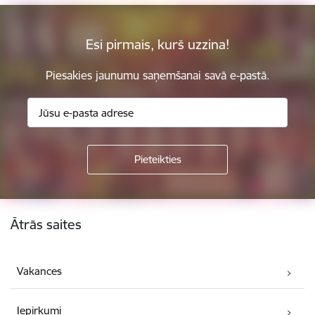
Esi pirmais, kurš uzzina!
Piesakies jaunumu saņemšanai savā e-pastā.
Kājene
Ātrās saites
Vakances
Iepirkumi