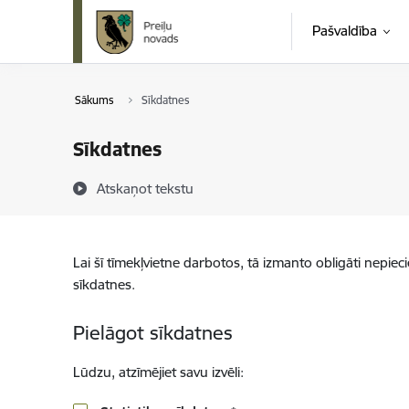
Pāriet uz lapas saturu
Pašvaldība
Sākums
Sīkdatnes
Sīkdatnes
Atskaņot tekstu
Lai šī tīmekļvietne darbotos, tā izmanto obligāti nepiec
sīkdatnes.
Pielāgot sīkdatnes
Lūdzu, atzīmējiet savu izvēli: