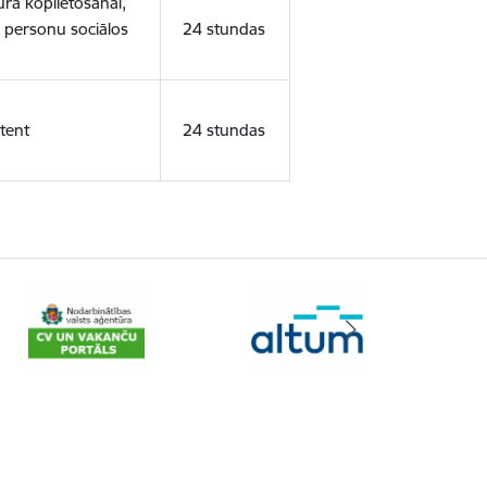
ura koplietošanai,
o personu sociālos
24 stundas
tent
24 stundas