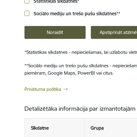
Statistikas sīkdatnes
*
Sociālo mediju un trešo pušu sīkdatnes
**
Noraidīt
Apstiprināt atzīmē
*
Statistikas sīkdatnes - nepieciešamas, lai uzlabotu v
**
Sociālo mediju un trešo pušu sīkdatnes - nepieciešamas
piemēram, Google Maps, PowerBI vai citus.
Privātuma politika
Detalizētāka informācija par izmantotajām
Sīkdatne
Grupa