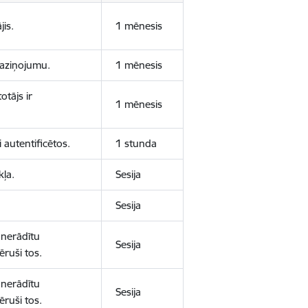
jis.
1 mēnesis
 paziņojumu.
1 mēnesis
otājs ir
1 mēnesis
 autentificētos.
1 stunda
kļa.
Sesija
Sesija
 nerādītu
Sesija
ēruši tos.
 nerādītu
Sesija
ēruši tos.