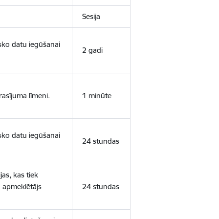
Sesija
isko datu iegūšanai
2 gadi
rasījuma līmeni.
1 minūte
isko datu iegūšanai
24 stundas
as, kas tiek
ā apmeklētājs
24 stundas