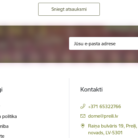
Sniegt atsauksmi
i
Kontakti
t
+371 65322766
E-pasts:
dome@preili.lv
 politika
Raiņa bulvāris 19, Preiļi,
mība
novads, LV-5301
te