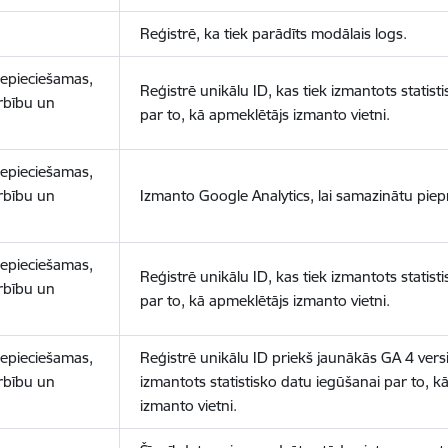
Reģistrē, ka tiek parādīts modālais logs.
nepieciešamas,
Reģistrē unikālu ID, kas tiek izmantots statist
arbību un
par to, kā apmeklētājs izmanto vietni.
nepieciešamas,
arbību un
Izmanto Google Analytics, lai samazinātu piep
nepieciešamas,
Reģistrē unikālu ID, kas tiek izmantots statist
arbību un
par to, kā apmeklētājs izmanto vietni.
nepieciešamas,
Reģistrē unikālu ID priekš jaunākās GA 4 versij
arbību un
izmantots statistisko datu iegūšanai par to, k
izmanto vietni.