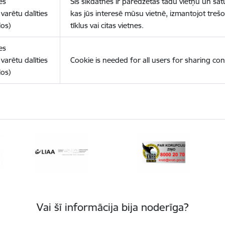
es
Šīs sīkdatnes ir paredzētas tādu vietņu un sat
varētu dalīties
kas jūs interesē mūsu vietnē, izmantojot treš
los)
tīklus vai citas vietnes.
es
varētu dalīties
Cookie is needed for all users for sharing con
los)
Vai šī informācija bija noderīga?