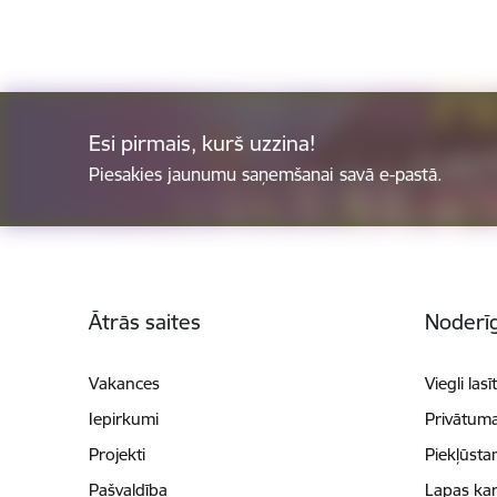
Esi pirmais, kurš uzzina!
Piesakies jaunumu saņemšanai savā e-pastā.
Kājene
Ātrās saites
Noderīg
Vakances
Viegli lasī
Iepirkumi
Privātuma
Projekti
Piekļūsta
Pašvaldība
Lapas kar