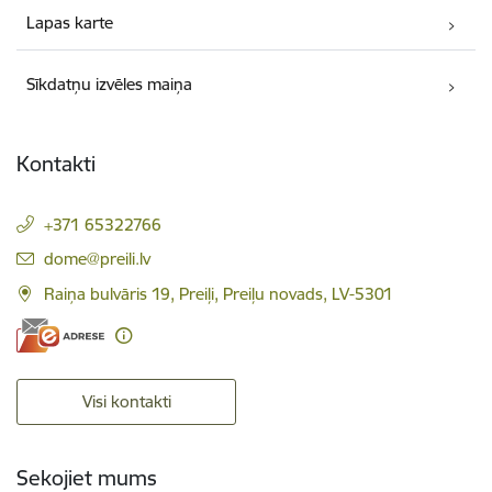
Lapas karte
Sīkdatņu izvēles maiņa
Kontakti
+371 65322766
E-pasts:
dome@preili.lv
Raiņa bulvāris 19, Preiļi, Preiļu novads, LV-5301
Visi kontakti
Sekojiet mums