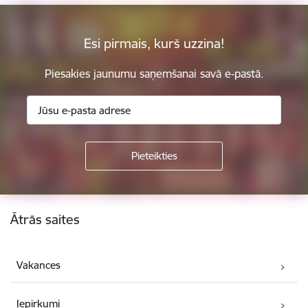
Esi pirmais, kurš uzzina!
Piesakies jaunumu saņemšanai savā e-pastā.
Kājene
Ātrās saites
Vakances
Iepirkumi