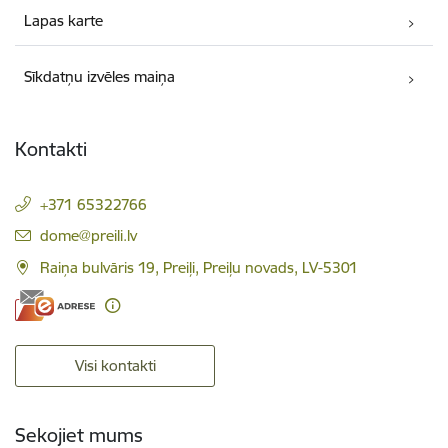
Lapas karte
Sīkdatņu izvēles maiņa
Kontakti
+371 65322766
E-pasts:
dome@preili.lv
Raiņa bulvāris 19, Preiļi, Preiļu novads, LV-5301
Visi kontakti
Sekojiet mums