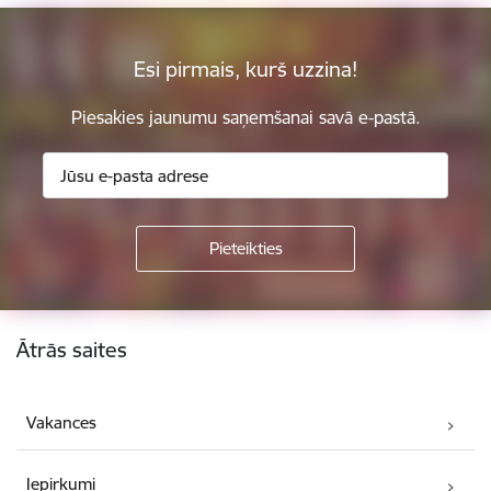
Esi pirmais, kurš uzzina!
Piesakies jaunumu saņemšanai savā e-pastā.
Kājene
Ātrās saites
Vakances
Iepirkumi