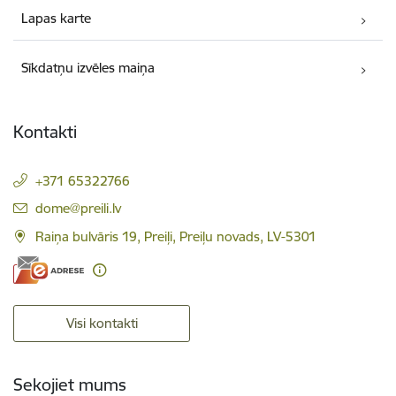
Lapas karte
Sīkdatņu izvēles maiņa
Kontakti
+371 65322766
E-pasts:
dome@preili.lv
Raiņa bulvāris 19, Preiļi, Preiļu novads, LV-5301
Visi kontakti
Sekojiet mums