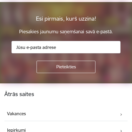
Esi pirmais, kurš uzzina!
Piesakies jaunumu saņemšanai savā e-pastā.
Kājene
Ātrās saites
Vakances
Iepirkumi