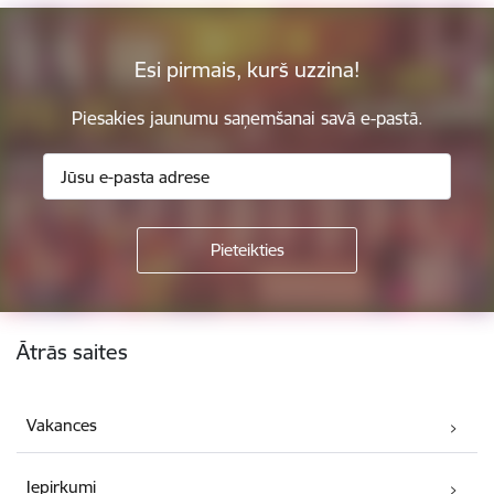
Esi pirmais, kurš uzzina!
Piesakies jaunumu saņemšanai savā e-pastā.
Kājene
Ātrās saites
Vakances
Iepirkumi