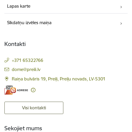
Lapas karte
Sīkdatņu izvēles maiņa
Kontakti
+371 65322766
E-pasts:
dome@preili.lv
Raiņa bulvāris 19, Preiļi, Preiļu novads, LV-5301
Visi kontakti
Sekojiet mums