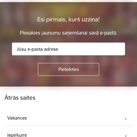
Esi pirmais, kurš uzzina!
Piesakies jaunumu saņemšanai savā e-pastā.
Kājene
Ātrās saites
Vakances
Iepirkumi