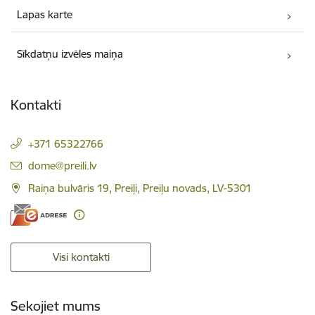
Lapas karte
Sīkdatņu izvēles maiņa
Kontakti
+371 65322766
E-pasts:
dome@preili.lv
Raiņa bulvāris 19, Preiļi, Preiļu novads, LV-5301
Visi kontakti
Sekojiet mums