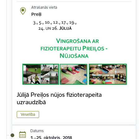
Atrašanās vieta
Preiļi
Jūlijā Preiļos nūjos fizioterapeita
uzraudzībā
Veselība
Datums
1.–25. oktobris, 2018