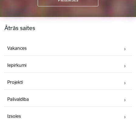
Kājene
Ātrās saites
Vakances
Iepirkumi
Projekti
Pašvaldība
Izsoles