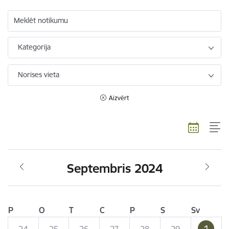
Meklēt notikumu
Kategorija
Norises vieta
Aizvērt
Septembris 2024
P
O
T
C
P
S
Sv
1
24
25
26
27
28
29