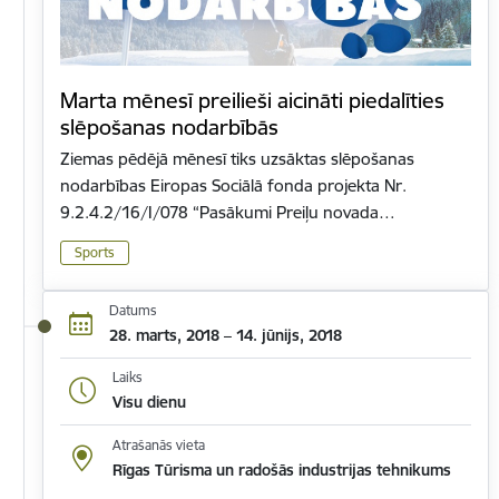
Marta mēnesī preilieši aicināti piedalīties
slēpošanas nodarbībās
Ziemas pēdējā mēnesī tiks uzsāktas slēpošanas
nodarbības Eiropas Sociālā fonda projekta Nr.
9.2.4.2/16/I/078 “Pasākumi Preiļu novada…
Sports
Datums
28. marts, 2018 – 14. jūnijs, 2018
Laiks
Visu dienu
Atrašanās vieta
Rīgas Tūrisma un radošās industrijas tehnikums