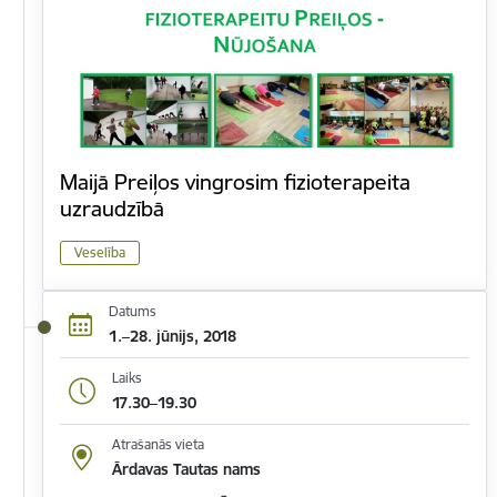
Maijā Preiļos vingrosim fizioterapeita
uzraudzībā
Veselība
Datums
1.–28. jūnijs, 2018
Laiks
17.30–19.30
Atrašanās vieta
Ārdavas Tautas nams