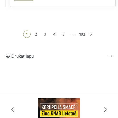
Lapošana
…
1
2
3
4
5
182
Pašreizējā lapa
Lapa
Lapa
Lapa
Lapa
Drukāt lapu