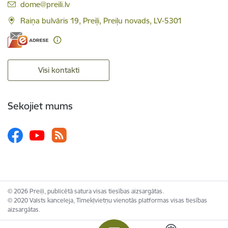
E-pasts:
dome@preili.lv
Raiņa bulvāris 19, Preiļi, Preiļu novads, LV-5301
Visi kontakti
Sekojiet mums
© 2026 Preiļi, publicētā satura visas tiesības aizsargātas.
© 2020 Valsts kanceleja, Tīmekļvietņu vienotās platformas visas tiesības
aizsargātas.