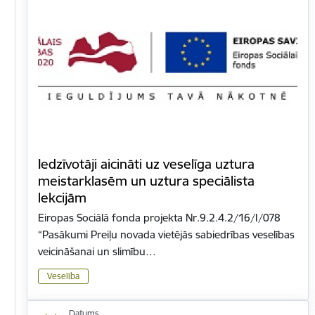
Iedzīvotāji aicināti uz veselīga uztura
meistarklasēm un uztura speciālista
lekcijām
Eiropas Sociālā fonda projekta Nr.9.2.4.2/16/I/078
“Pasākumi Preiļu novada vietējās sabiedrības veselības
veicināšanai un slimību…
Veselība
Datums