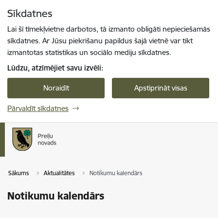
Pāriet uz lapas saturu
Sīkdatnes
Spied
lai meklētu
Enter
Lai šī tīmekļvietne darbotos, tā izmanto obligāti nepieciešamās
sīkdatnes. Ar Jūsu piekrišanu papildus šajā vietnē var tikt
izmantotas statistikas un sociālo mediju sīkdatnes.
Lūdzu, atzīmējiet savu izvēli:
Noraidīt
Apstiprināt visas
Pārvaldīt sīkdatnes
Sākums
Aktualitātes
Notikumu kalendārs
Notikumu kalendārs