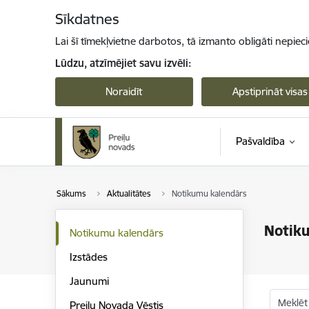
Pāriet uz lapas saturu
Sīkdatnes
Lai šī tīmekļvietne darbotos, tā izmanto obligāti nepiec
Lūdzu, atzīmējiet savu izvēli:
Noraidīt
Apstiprināt visas
Pašvaldība
Sākums
Aktualitātes
Notikumu kalendārs
Notik
Notikumu kalendārs
Izstādes
Jaunumi
Meklēt
Preiļu Novada Vēstis