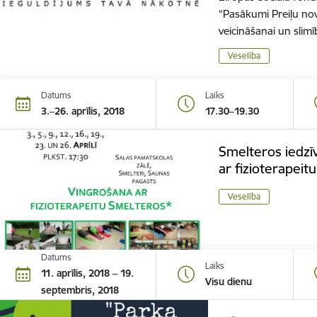
“Pasākumi Preiļu nov
veicināšanai un sli
Veselība
Datums
Laiks
3.–26. aprīlis, 2018
17.30–19.30
Smelteros iedzīv
ar fizioterapeitu
Veselība
Datums
Laiks
11. aprīlis, 2018 – 19.
Visu dienu
septembris, 2018