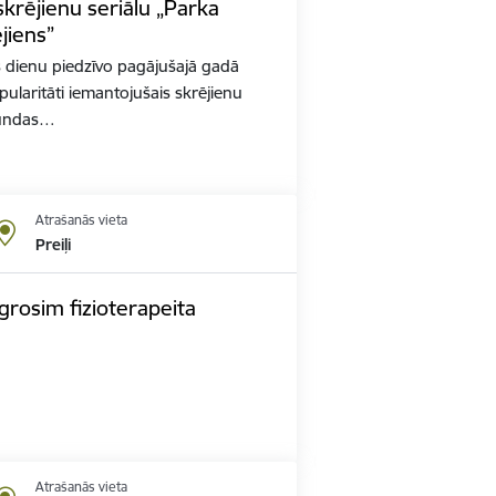
skrējienu seriālu „Parka
jiens”
 dienu piedzīvo pagājušajā gadā
opularitāti iemantojušais skrējienu
tundas…
Atrašanās vieta
Preiļi
ngrosim fizioterapeita
Atrašanās vieta