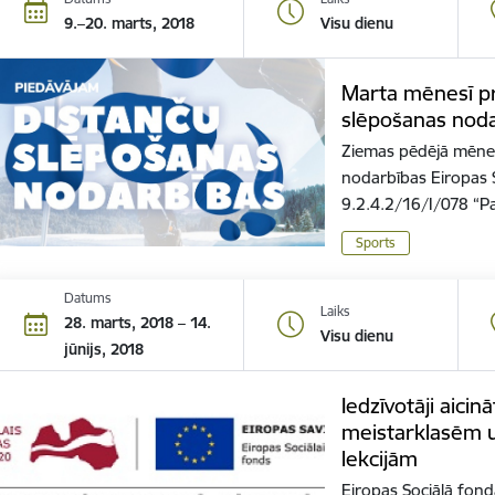
9.–20. marts, 2018
Visu dienu
Marta mēnesī prei
slēpošanas nod
Ziemas pēdējā mēnes
nodarbības Eiropas S
9.2.4.2/16/I/078 “
Sports
Datums
Laiks
28. marts, 2018 – 14.
Visu dienu
jūnijs, 2018
Iedzīvotāji aicin
meistarklasēm u
lekcijām
Eiropas Sociālā fond