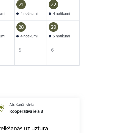
21
22
kumi
4 notikumi
4 notikumi
28
29
kumi
4 notikumi
5 notikumi
5
6
Atrašanās vieta
Kooperatīva iela 3
teikšanās uz uztura