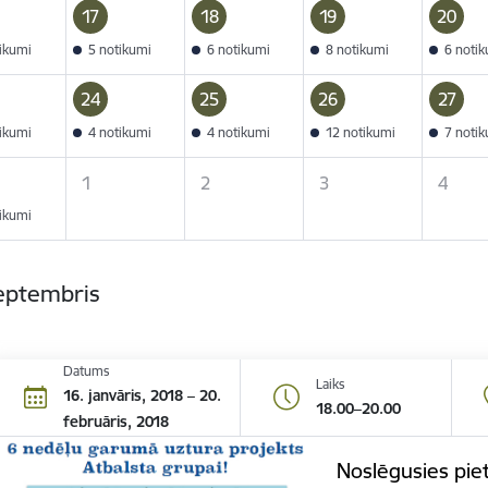
17
18
19
20
tikumi
5 notikumi
6 notikumi
8 notikumi
6 noti
24
25
26
27
tikumi
4 notikumi
4 notikumi
12 notikumi
7 noti
1
2
3
4
tikumi
septembris
Datums
Laiks
16. janvāris, 2018 – 20.
18.00–20.00
februāris, 2018
Noslēgusies pie