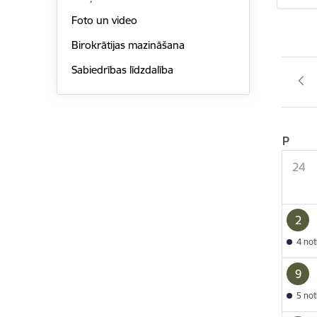
Foto un video
Birokrātijas mazināšana
Sabiedrības līdzdalība
P
24
2
4 no
9
5 no