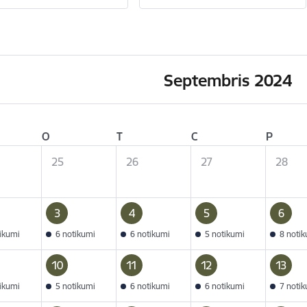
Septembris 2024
O
T
C
P
25
26
27
28
3
4
5
6
tikumi
6 notikumi
6 notikumi
5 notikumi
8 noti
10
11
12
13
tikumi
5 notikumi
6 notikumi
6 notikumi
7 noti