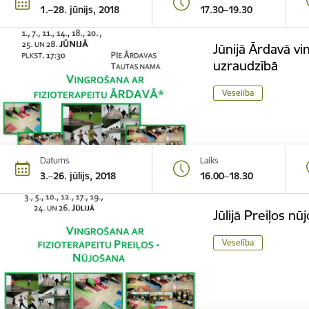
1.–28. jūnijs, 2018
17.30–19.30
Jūnijā Ārdavā vi
uzraudzībā
Veselība
Datums
Laiks
3.–26. jūlijs, 2018
16.00–18.30
Jūlijā Preiļos nū
Veselība