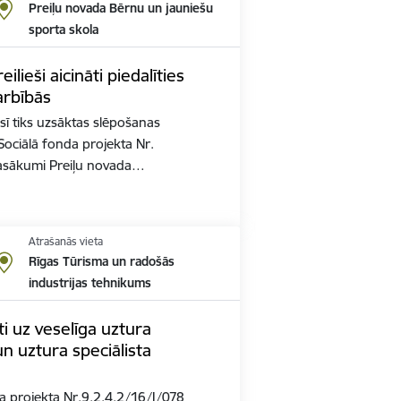
Preiļu novada Bērnu un jauniešu
sporta skola
lieši aicināti piedalīties
arbībās
ī tiks uzsāktas slēpošanas
ociālā fonda projekta Nr.
Pasākumi Preiļu novada…
Atrašanās vieta
Rīgas Tūrisma un radošās
industrijas tehnikums
āti uz veselīga uztura
n uztura speciālista
a projekta Nr.9.2.4.2/16/I/078