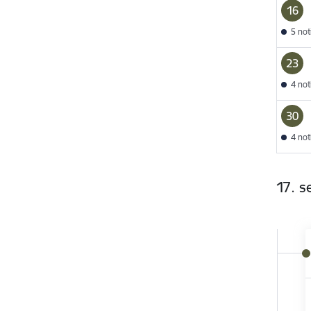
16
5 no
23
4 no
30
4 no
17. 