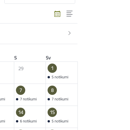
S
Sv
1
29
5 notikumi
7
8
kumi
7 notikumi
7 notikumi
14
15
kumi
6 notikumi
5 notikumi