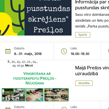
Informācija par 
pusstundas skrē
Savu otro dzimšanas
aizsāktais un lielu p
seriāls „Parka puss
Sports
Datums
Laiks
8.–31. maijs, 2018
16.00–18.30
Maijā Preiļos vi
uzraudzībā
Veselība
Datums
Laiks