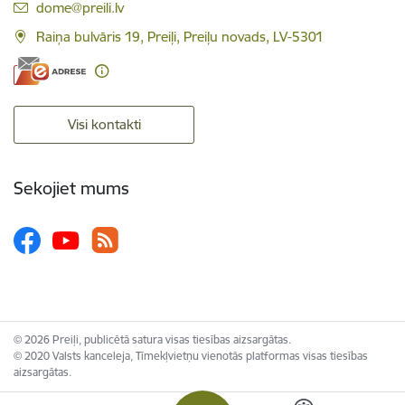
E-pasts:
dome@preili.lv
Raiņa bulvāris 19, Preiļi, Preiļu novads, LV-5301
Visi kontakti
Sekojiet mums
© 2026 Preiļi, publicētā satura visas tiesības aizsargātas.
© 2020 Valsts kanceleja, Tīmekļvietņu vienotās platformas visas tiesības
aizsargātas.