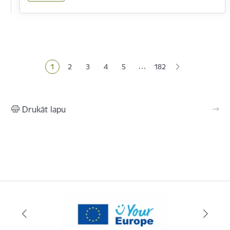
Lapošana
…
1
2
3
4
5
182
Pašreizējā lapa
Lapa
Lapa
Lapa
Lapa
Drukāt lapu