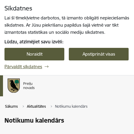
Pāriet uz lapas saturu
Sīkdatnes
Spied
lai meklētu
Enter
Lai šī tīmekļvietne darbotos, tā izmanto obligāti nepieciešamās
sīkdatnes. Ar Jūsu piekrišanu papildus šajā vietnē var tikt
izmantotas statistikas un sociālo mediju sīkdatnes.
Lūdzu, atzīmējiet savu izvēli:
Noraidīt
Apstiprināt visas
Pārvaldīt sīkdatnes
Sākums
Aktualitātes
Notikumu kalendārs
Notikumu kalendārs