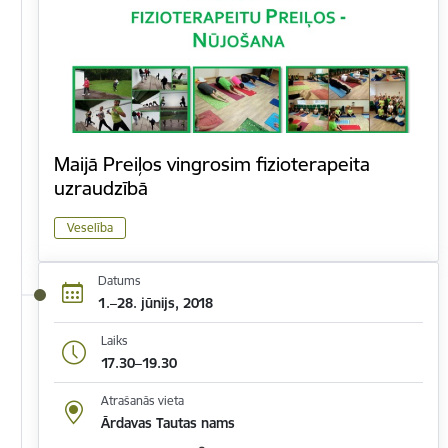
Maijā Preiļos vingrosim fizioterapeita
uzraudzībā
Veselība
Datums
1.–28. jūnijs, 2018
Laiks
17.30–19.30
Atrašanās vieta
Ārdavas Tautas nams