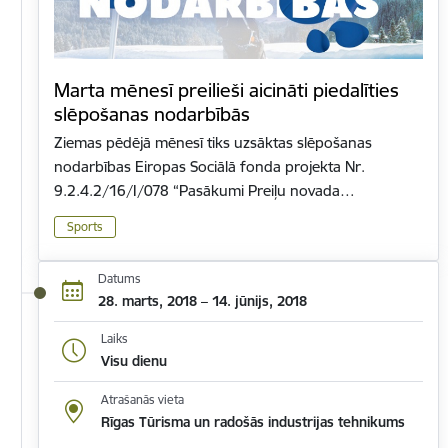
Marta mēnesī preilieši aicināti piedalīties
slēpošanas nodarbībās
Ziemas pēdējā mēnesī tiks uzsāktas slēpošanas
nodarbības Eiropas Sociālā fonda projekta Nr.
9.2.4.2/16/I/078 “Pasākumi Preiļu novada…
Sports
Datums
28. marts, 2018 – 14. jūnijs, 2018
Laiks
Visu dienu
Atrašanās vieta
Rīgas Tūrisma un radošās industrijas tehnikums