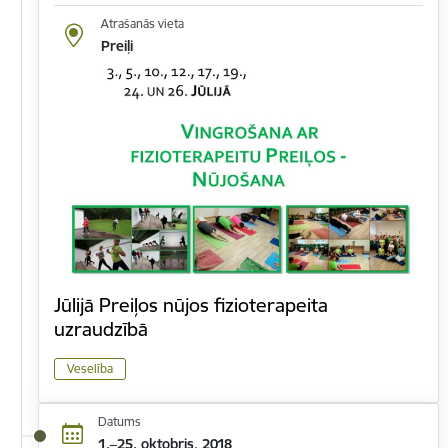
Atrašanās vieta
Preiļi
Jūlijā Preiļos nūjos fizioterapeita
uzraudzībā
Veselība
Datums
1.–25. oktobris, 2018