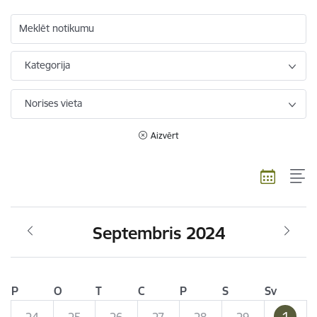
Meklēt notikumu
Kategorija
Norises vieta
Aizvērt
Septembris 2024
P
O
T
C
P
S
Sv
1
24
25
26
27
28
29