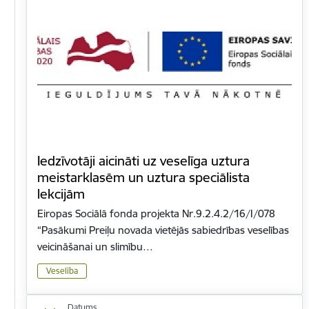
Iedzīvotāji aicināti uz veselīga uztura
meistarklasēm un uztura speciālista
lekcijām
Eiropas Sociālā fonda projekta Nr.9.2.4.2/16/I/078
“Pasākumi Preiļu novada vietējās sabiedrības veselības
veicināšanai un slimību…
Veselība
Datums