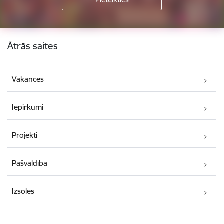
Kājene
Ātrās saites
Vakances
Iepirkumi
Projekti
Pašvaldība
Izsoles