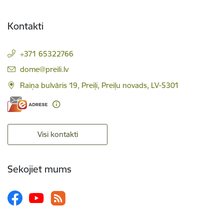
Kontakti
+371 65322766
E-pasts:
dome@preili.lv
Raiņa bulvāris 19, Preiļi, Preiļu novads, LV-5301
Visi kontakti
Sekojiet mums