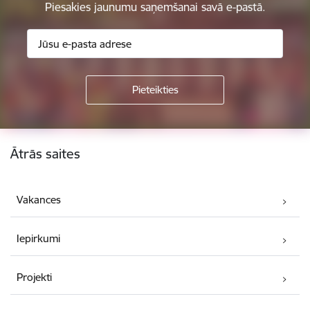
Piesakies jaunumu saņemšanai savā e-pastā.
Kājene
Ātrās saites
Vakances
Iepirkumi
Projekti