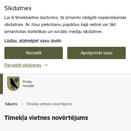
Pāriet uz lapas saturu
Sīkdatnes
Spied
lai meklētu
Enter
Lai šī tīmekļvietne darbotos, tā izmanto obligāti nepieciešamās
sīkdatnes. Ar Jūsu piekrišanu papildus šajā vietnē var tikt
izmantotas statistikas un sociālo mediju sīkdatnes.
Lūdzu, atzīmējiet savu izvēli:
Noraidīt
Apstiprināt visas
Pārvaldīt sīkdatnes
Sākums
Tīmekļa vietnes novērtējums
Tīmekļa vietnes novērtējums