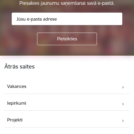
Piesakies jaunumu saņemšanai savā e-pastā.
Kājene
Ātrās saites
Vakances
Iepirkumi
Projekti