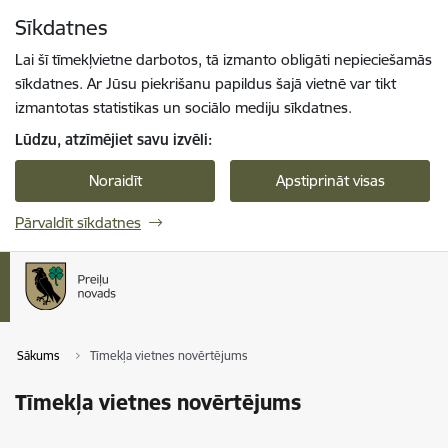
Pāriet uz lapas saturu
Sīkdatnes
Spied
lai meklētu
Enter
Lai šī tīmekļvietne darbotos, tā izmanto obligāti nepieciešamās
sīkdatnes. Ar Jūsu piekrišanu papildus šajā vietnē var tikt
izmantotas statistikas un sociālo mediju sīkdatnes.
Lūdzu, atzīmējiet savu izvēli:
Noraidīt
Apstiprināt visas
Pārvaldīt sīkdatnes
Sākums
Tīmekļa vietnes novērtējums
Tīmekļa vietnes novērtējums