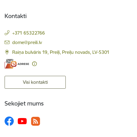
Kontakti
+371 65322766
E-pasts:
dome@preili.lv
Raiņa bulvāris 19, Preiļi, Preiļu novads, LV-5301
Visi kontakti
Sekojiet mums