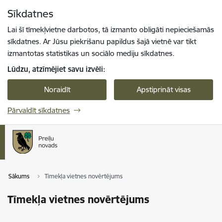
Pāriet uz lapas saturu
Sīkdatnes
Spied
lai meklētu
Enter
Lai šī tīmekļvietne darbotos, tā izmanto obligāti nepieciešamās
sīkdatnes. Ar Jūsu piekrišanu papildus šajā vietnē var tikt
izmantotas statistikas un sociālo mediju sīkdatnes.
Lūdzu, atzīmējiet savu izvēli:
Noraidīt
Apstiprināt visas
Pārvaldīt sīkdatnes
Sākums
Tīmekļa vietnes novērtējums
Tīmekļa vietnes novērtējums