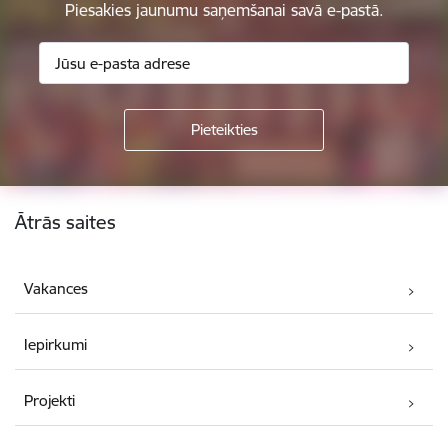
Piesakies jaunumu saņemšanai savā e-pastā.
Kājene
Ātrās saites
Vakances
Iepirkumi
Projekti