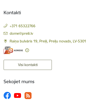
Kontakti
+371 65322766
E-pasts:
dome@preili.lv
Raiņa bulvāris 19, Preiļi, Preiļu novads, LV-5301
Visi kontakti
Sekojiet mums