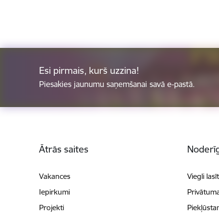
Esi pirmais, kurš uzzina!
Piesakies jaunumu saņemšanai savā e-pastā.
Kājene
Ātrās saites
Noderīg
Vakances
Viegli lasī
Iepirkumi
Privātuma
Projekti
Piekļūsta