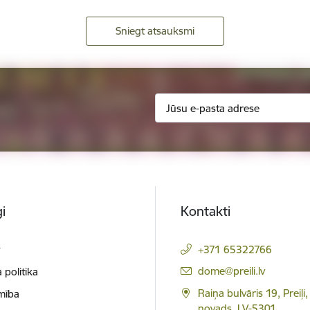
Sniegt atsauksmi
i
Kontakti
t
+371 65322766
E-pasts:
dome@preili.lv
 politika
Raiņa bulvāris 19, Preiļi,
mība
novads, LV-5301