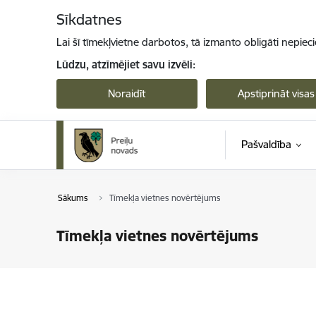
Pāriet uz lapas saturu
Sīkdatnes
Lai šī tīmekļvietne darbotos, tā izmanto obligāti nepiec
Lūdzu, atzīmējiet savu izvēli:
Noraidīt
Apstiprināt visas
Pašvaldība
Sākums
Tīmekļa vietnes novērtējums
Tīmekļa vietnes novērtējums