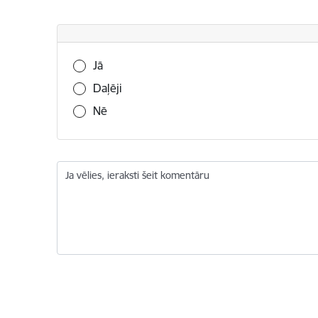
Vai šī informācija bija noderīga?
Jā
Daļēji
Nē
Ja vēlies, ieraksti šeit komentāru