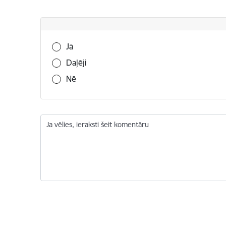
Vai šī informācija bija noderīga?
Jā
Daļēji
Nē
Ja vēlies, ieraksti šeit komentāru