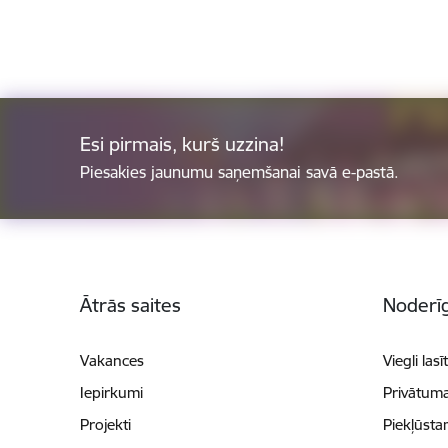
Esi pirmais, kurš uzzina!
Piesakies jaunumu saņemšanai savā e-pastā.
Kājene
Ātrās saites
Noderīg
Vakances
Viegli lasī
Iepirkumi
Privātuma
Projekti
Piekļūsta