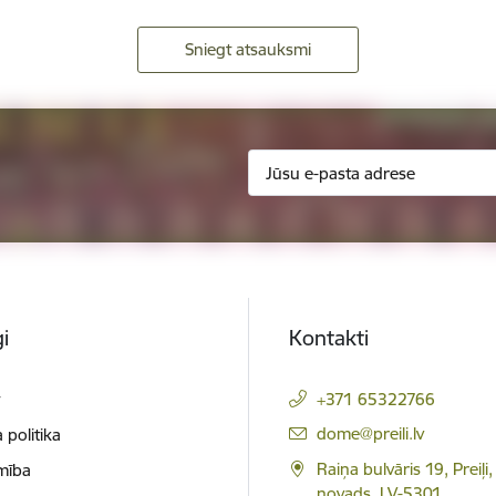
Sniegt atsauksmi
i
Kontakti
t
+371 65322766
E-pasts:
dome@preili.lv
 politika
Raiņa bulvāris 19, Preiļi,
mība
novads, LV-5301