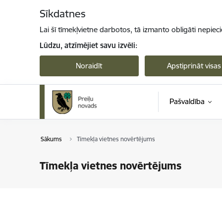
Pāriet uz lapas saturu
Sīkdatnes
Lai šī tīmekļvietne darbotos, tā izmanto obligāti nepiec
Lūdzu, atzīmējiet savu izvēli:
Noraidīt
Apstiprināt visas
Pašvaldība
Sākums
Tīmekļa vietnes novērtējums
Tīmekļa vietnes novērtējums