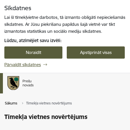
Pāriet uz lapas saturu
Sīkdatnes
Spied
lai meklētu
Enter
Lai šī tīmekļvietne darbotos, tā izmanto obligāti nepieciešamās
sīkdatnes. Ar Jūsu piekrišanu papildus šajā vietnē var tikt
izmantotas statistikas un sociālo mediju sīkdatnes.
Lūdzu, atzīmējiet savu izvēli:
Noraidīt
Apstiprināt visas
Pārvaldīt sīkdatnes
Sākums
Tīmekļa vietnes novērtējums
Tīmekļa vietnes novērtējums