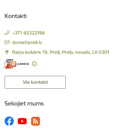
Kontakti
+371 65322766
E-pasts:
dome@preili.lv
Raiņa bulvāris 19, Preiļi, Preiļu novads, LV-5301
Visi kontakti
Sekojiet mums