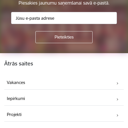
Piesakies jaunumu saņemšanai savā e-pastā.
Kājene
Ātrās saites
Vakances
Iepirkumi
Projekti