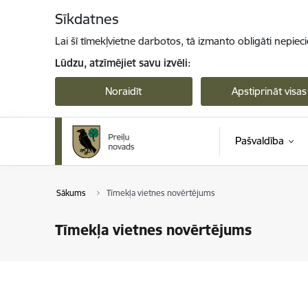
Pāriet uz lapas saturu
Sīkdatnes
Lai šī tīmekļvietne darbotos, tā izmanto obligāti nepiec
Lūdzu, atzīmējiet savu izvēli:
Noraidīt
Apstiprināt visas
Pašvaldība
Sākums
Tīmekļa vietnes novērtējums
Tīmekļa vietnes novērtējums