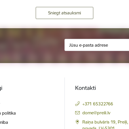
Sniegt atsauksmi
i
Kontakti
t
+371 65322766
E-pasts:
dome@preili.lv
 politika
Raiņa bulvāris 19, Preiļi,
mība
novads, LV-5301