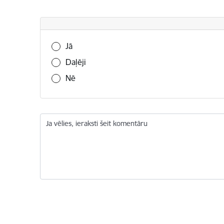
Vai šī informācija bija noderīga?
Jā
Daļēji
Nē
Ja vēlies, ieraksti šeit komentāru