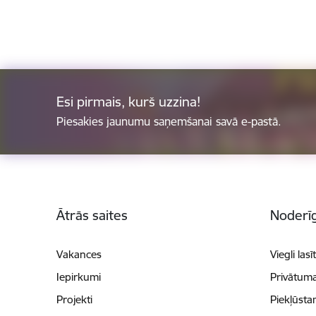
Esi pirmais, kurš uzzina!
Piesakies jaunumu saņemšanai savā e-pastā.
Kājene
Ātrās saites
Noderīg
Vakances
Viegli lasī
Iepirkumi
Privātuma
Projekti
Piekļūsta