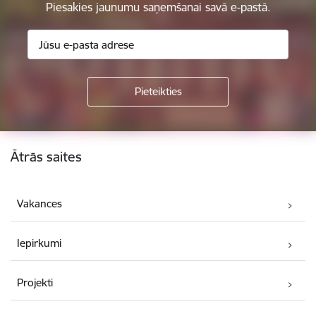
Piesakies jaunumu saņemšanai savā e-pastā.
Kājene
Ātrās saites
Vakances
Iepirkumi
Projekti