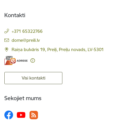
Kontakti
+371 65322766
E-pasts:
dome@preili.lv
Raiņa bulvāris 19, Preiļi, Preiļu novads, LV-5301
Visi kontakti
Sekojiet mums