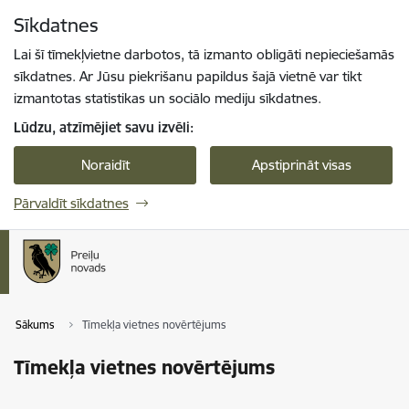
Pāriet uz lapas saturu
Sīkdatnes
Spied
lai meklētu
Enter
Lai šī tīmekļvietne darbotos, tā izmanto obligāti nepieciešamās
sīkdatnes. Ar Jūsu piekrišanu papildus šajā vietnē var tikt
izmantotas statistikas un sociālo mediju sīkdatnes.
Lūdzu, atzīmējiet savu izvēli:
Noraidīt
Apstiprināt visas
Pārvaldīt sīkdatnes
Sākums
Tīmekļa vietnes novērtējums
Tīmekļa vietnes novērtējums