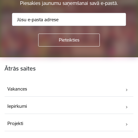
Piesakies jaunumu saņemšanai savā e-pastā.
Kājene
Ātrās saites
Vakances
Iepirkumi
Projekti