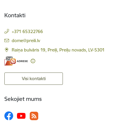
Kontakti
+371 65322766
E-pasts:
dome@preili.lv
Raiņa bulvāris 19, Preiļi, Preiļu novads, LV-5301
Visi kontakti
Sekojiet mums