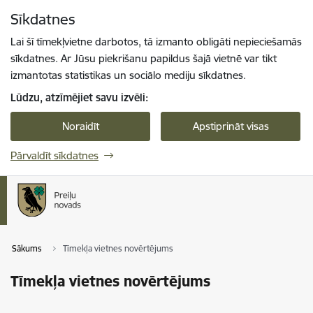
Pāriet uz lapas saturu
Sīkdatnes
Spied
lai meklētu
Enter
Lai šī tīmekļvietne darbotos, tā izmanto obligāti nepieciešamās
sīkdatnes. Ar Jūsu piekrišanu papildus šajā vietnē var tikt
izmantotas statistikas un sociālo mediju sīkdatnes.
Lūdzu, atzīmējiet savu izvēli:
Noraidīt
Apstiprināt visas
Pārvaldīt sīkdatnes
Sākums
Tīmekļa vietnes novērtējums
Tīmekļa vietnes novērtējums