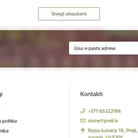
Sniegt atsauksmi
i
Kontakti
t
+371 65322766
E-pasts:
dome@preili.lv
 politika
Raiņa bulvāris 19, Preiļi,
mība
novads, LV-5301