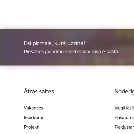
Esi pirmais, kurš uzzina!
Piesakies jaunumu saņemšanai savā e-pastā.
Kājene
Ātrās saites
Noderīg
Vakances
Viegli lasī
Iepirkumi
Privātuma
Projekti
Piekļūsta