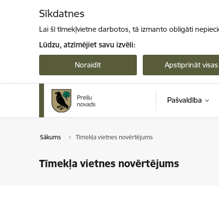
Pāriet uz lapas saturu
Sīkdatnes
Lai šī tīmekļvietne darbotos, tā izmanto obligāti nepiec
Lūdzu, atzīmējiet savu izvēli:
Noraidīt
Apstiprināt visas
Pašvaldība
Sākums
Tīmekļa vietnes novērtējums
Tīmekļa vietnes novērtējums