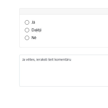
Vai šī informācija bija noderīga?
Jā
Daļēji
Nē
Ja vēlies, ieraksti šeit komentāru