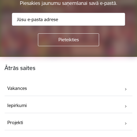
Piesakies jaunumu saņemšanai savā e-pastā.
Kājene
Ātrās saites
Vakances
Iepirkumi
Projekti