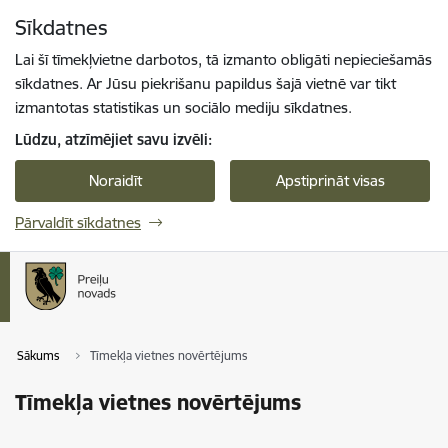
Pāriet uz lapas saturu
Sīkdatnes
Spied
lai meklētu
Enter
Lai šī tīmekļvietne darbotos, tā izmanto obligāti nepieciešamās
sīkdatnes. Ar Jūsu piekrišanu papildus šajā vietnē var tikt
izmantotas statistikas un sociālo mediju sīkdatnes.
Lūdzu, atzīmējiet savu izvēli:
Noraidīt
Apstiprināt visas
Pārvaldīt sīkdatnes
Sākums
Tīmekļa vietnes novērtējums
Tīmekļa vietnes novērtējums