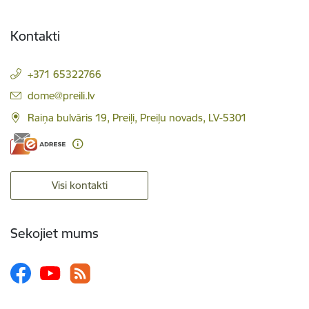
Kontakti
+371 65322766
E-pasts:
dome@preili.lv
Raiņa bulvāris 19, Preiļi, Preiļu novads, LV-5301
Visi kontakti
Sekojiet mums